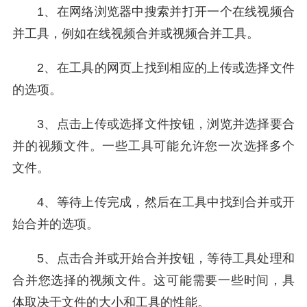
1、在网络浏览器中搜索并打开一个在线视频合
并工具，例如在线视频合并或视频合并工具。
2、在工具的网页上找到相应的上传或选择文件
的选项。
3、点击上传或选择文件按钮，浏览并选择要合
并的视频文件。一些工具可能允许您一次选择多个
文件。
4、等待上传完成，然后在工具中找到合并或开
始合并的选项。
5、点击合并或开始合并按钮，等待工具处理和
合并您选择的视频文件。这可能需要一些时间，具
体取决于文件的大小和工具的性能。