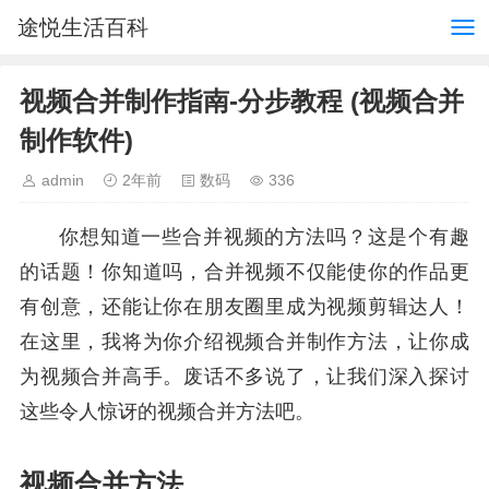
途悦生活百科
视频合并制作指南-分步教程 (视频合并
制作软件)
admin
2年前
数码
336
你想知道一些合并视频的方法吗？这是个有趣
的话题！你知道吗，合并视频不仅能使你的作品更
有创意，还能让你在朋友圈里成为视频剪辑达人！
在这里，我将为你介绍视频合并制作方法，让你成
为视频合并高手。废话不多说了，让我们深入探讨
这些令人惊讶的视频合并方法吧。
视频合并方法