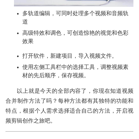
多轨道编辑，可同时处理多个视频和音频轨
道
高级特效和调色，可创造惊艳的视觉和色彩
效果
打开软件，新建项目，导入视频文件。
使用左侧工具栏中的选择工具，调整视频素
材的先后顺序，保存视频。
以上就是今天的全部内容了，你现在知道视频
合并制作方法了吗？每种方法都有其独特的功能和
特点，根据个人需求选择适合自己的方法，开启视
频剪辑创作之旅吧。