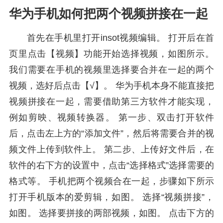
华为手机如何把两个视频拼接在一起
首先在手机里打开insot视频编辑。 打开后在首
页里点击【视频】功能开始选择视频，如图所示。
我们需要在手机的视频里选择要合并在一起的两个
视频，选好后点击【√】。 华为手机本身不能直接把
视频拼接在一起，需要借助第三方软件才能实现，
例如剪映、视频转换器。 第一步、双击打开软件
后，点击左上方的“添加文件”，然后将需要合并的视
频文件上传到软件上。 第二步、上传好文件后，在
软件的右下方的设置中，点击“选择格式”选择需要的
格式等。 手机把两个视频合在一起，步骤如下所示
打开手机版本的爱剪辑，如图。 选择“视频拼接”，
如图。 选择要拼接的两部视频，如图。 点击下方的