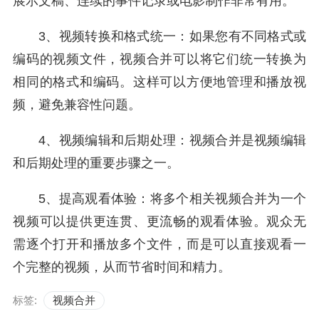
展示文稿、连续的事件记录或电影制作非常有用。
3、视频转换和格式统一：如果您有不同格式或
编码的视频文件，视频合并可以将它们统一转换为
相同的格式和编码。这样可以方便地管理和播放视
频，避免兼容性问题。
4、视频编辑和后期处理：视频合并是视频编辑
和后期处理的重要步骤之一。
5、提高观看体验：将多个相关视频合并为一个
视频可以提供更连贯、更流畅的观看体验。观众无
需逐个打开和播放多个文件，而是可以直接观看一
个完整的视频，从而节省时间和精力。
标签:
视频合并