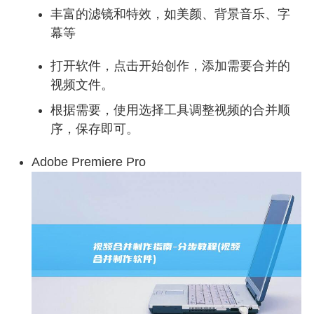
丰富的滤镜和特效，如美颜、背景音乐、字
幕等
打开软件，点击开始创作，添加需要合并的
视频文件。
根据需要，使用选择工具调整视频的合并顺
序，保存即可。
Adobe Premiere Pro