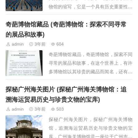
物馆的缩写，它是一个具有历史重要性的
地方，见证了一场英勇的抗战，这个博物
奇葩博物馆藏品 (奇葩博物馆：探索不同寻常
馆以其丰富的历史文物和生动的展示方式
而闻名，吸引了许…
的展品和故事)
admin
3年前
604
奇葩博物馆藏品，奇葩博物馆，探索不同
寻常的展品和故事，在这个世界上，有许
多博物馆以其珍贵的藏品而闻名，还有一
些奇葩博物馆，它们以其独特和不同寻常
探秘广州海关图片 (探秘广州海关博物馆：追
的展品而吸引人们的注意，这些博物馆收
藏了各种奇特的物品，…
溯海运贸易历史与珍贵文物的宝库)
admin
3年前
503
探秘广州海关图片，探秘广州海关博物
馆，追溯海运贸易历史与珍贵文物的宝
库，广州海关博物馆是一座位于广州市的