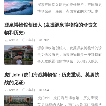
探索齐国悠久历史的绝佳场所，齐国历史
博物馆是一座位于齐国首都的大型历史博
物馆，博物馆建立于20世纪初，旨在展示
源泉博物馆创始人 (发掘源泉博物馆的珍贵文
和探索齐国悠久的历史，博物馆收藏了大
量珍贵的历史文物和…
物和历史)
admin
3年前
702
源泉博物馆创始人，发掘源泉博物馆的珍
贵文物和历史，源泉博物馆是一座独特而
令人难以置信的博物馆，其创始人以其卓
越的能力和对历史的深刻热爱而闻名，这
虎门cld (虎门海战博物馆：历史重现、英勇抗
位神秘的创始人不仅发掘了许多珍贵的文
物，而且还重新定义了…
战的见证)
admin
3年前
554
虎门cld，虎门海战博物馆，历史重现、
英勇抗战的见证，虎门cld是虎门海战博