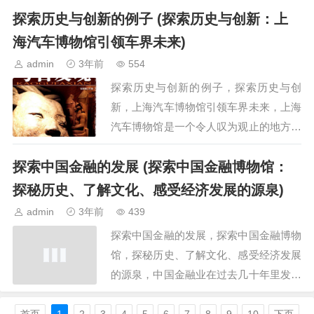
探索历史与创新的例子 (探索历史与创新：上
写和故事的展开，给读者带来了深刻的思
考和感受，本文将对，…
海汽车博物馆引领车界未来)
admin
3年前
554
探索历史与创新的例子，探索历史与创
新，上海汽车博物馆引领车界未来，上海
汽车博物馆是一个令人叹为观止的地方，
它不仅向游客展示了汽车行业的发展历
探索中国金融的发展 (探索中国金融博物馆：
史，还展示了创新技术如何推动行业的未
来发展，通过对该博物馆的…
探秘历史、了解文化、感受经济发展的源泉)
admin
3年前
439
探索中国金融的发展，探索中国金融博物
馆，探秘历史、了解文化、感受经济发展
的源泉，中国金融业在过去几十年里发展
迅猛，成为全球范围内备受瞩目的经济实
力，为了深入了解中国金融的历史、文化