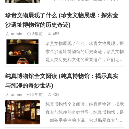
历史悠久、文化丰富的博物馆，该博物馆
珍贵文物展现了什么 (珍贵文物展现：探索金
以其丰富的珍贵文物和生动的展览内容而
闻名于世，其中，展览的核…
沙遗址博物馆的历史奇迹)
admin
3年前
455
珍贵文物展现了什么，珍贵文物展现，探
索金沙遗址博物馆的历史奇迹，珍贵文物
是人类历史和文化的重要遗产，它们记录
了过去的历史、文明和进步，金沙遗址博
纯真博物馆全文阅读 (纯真博物馆：揭示真实
物馆是一座闪耀着历史光芒的宝藏，它展
现了丰富多样的文物，…
与纯净的奇妙世界)
admin
3年前
439
纯真博物馆全文阅读，纯真博物馆，揭示
真实与纯净的奇妙世界，纯真博物馆，是
一部备受关注的小说，它以揭示真实与纯
净的奇妙世界为主题，通过对博物馆的描