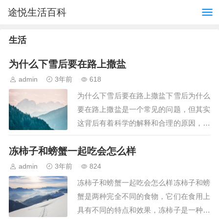
途悦生活百科
生活
为什么下雪后要在路上撒盐
admin
3年前
618
为什么下雪后要在路上撒盐下雪后为什么
要在路上撒盐是一个常见的问题，但其实
这背后有着科学的解释和合理的原因，在
寒冷的冬季，雪的积累会导致道路变得滑
冻柿子和螃蟹一起吃会怎么样
溜，给交通带来巨大的危险，因此，为了
确保交通的安全和顺畅…
admin
3年前
824
冻柿子和螃蟹一起吃会怎么样冻柿子和螃
蟹是两种完全不同的食物，它们在食用上
具有不同的特点和效果，冻柿子是一种冷