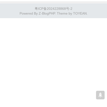
冻过后的柿子果实，而螃蟹是一种海鲜类
粤ICP备2024228868号-2
食物，尽管它们在口感和风味上可能有一
Powered By
Z-BlogPHP
. Theme by
TOYEAN
.
些相似之处，但是将它…