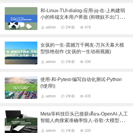
和-Linux-TUI-dialog-应用-jq-在-上构建弱
小的终端文本用户界面 (和狸奴不出门诗
句)
admin
2年前
478
女孩的一生-震撼万千网友-万兴天幕大模
型惊艳创作 (女孩的一生动画视频)
admin
2年前
336
使用-和-Pytest-编写自动化测试-Python
(\使用\)
admin
2年前
435
Meta等科技巨头已接获เตือน-OpenAI-人工
智能人肉搜索准确率惊人-谷歌-大模型崛
起 (科研meta分析)
admin
2年前
335