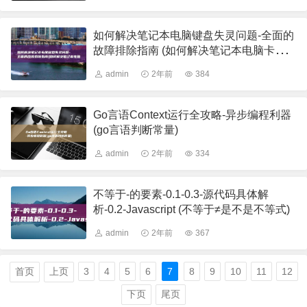
如何解决笔记本电脑键盘失灵问题-全面的
故障排除指南 (如何解决笔记本电脑卡顿
问题)
admin
2年前
384
Go言语Context运行全攻略-异步编程利器
(go言语判断常量)
admin
2年前
334
不等于-的要素-0.1-0.3-源代码具体解
析-0.2-Javascript (不等于≠是不是不等式)
admin
2年前
367
首页
上页
3
4
5
6
7
8
9
10
11
12
下页
尾页