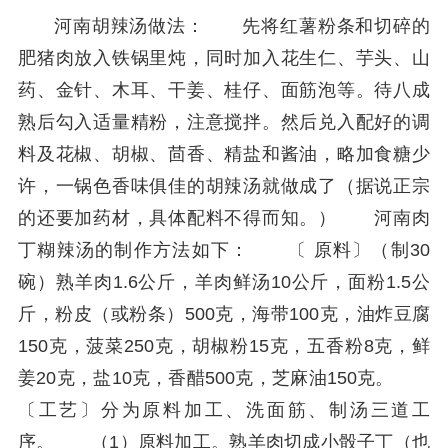
河南胡辣汤做法： 先将红薯粉条和切碎的
肥猪肉放入铁锅里炖，同时加入花生仁、芋头、山
药、金针、木耳、干姜、桂仔、面筋泡等。待八成
熟后勾入适量精粉，注意搅拌。然后兑入配好的调
料及花椒、胡椒、茴香、精盐和酱油，略加食糖少
许，一锅色香味俱佳的胡辣汤就做成了（据说正宗
的还要加药材，具体配料不得而知。） 河南肉
丁糊辣汤的制作方法如下： 〔 原料〕（制30
碗）熟羊肉1.6公斤，羊肉鲜汤10公斤，面粉1.5公
斤，粉皮（或粉条）500克，海带100克，油炸豆腐
150克，菠菜250克，胡椒粉15克，五香粉8克，鲜
姜20克，盐10克，香醋500克，芝麻油150克。
〔工艺〕分为原料加工、洗面筋、制汤三道工
序。 （1）原料加工。熟羊肉切成小骰子丁（也