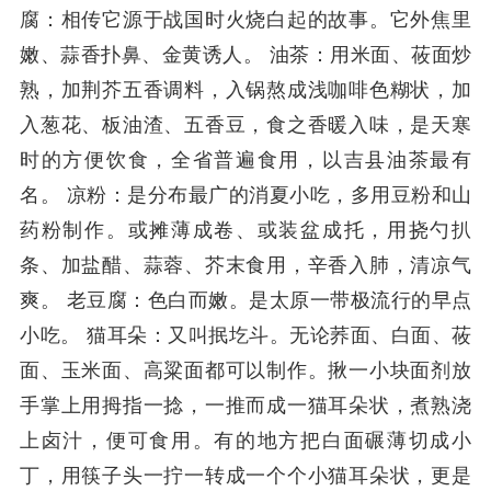
腐：相传它源于战国时火烧白起的故事。它外焦里
嫩、蒜香扑鼻、金黄诱人。 油茶：用米面、莜面炒
熟，加荆芥五香调料，入锅熬成浅咖啡色糊状，加
入葱花、板油渣、五香豆，食之香暖入味，是天寒
时的方便饮食，全省普遍食用，以吉县油茶最有
名。 凉粉：是分布最广的消夏小吃，多用豆粉和山
药粉制作。或摊薄成卷、或装盆成托，用挠勺扒
条、加盐醋、蒜蓉、芥末食用，辛香入肺，清凉气
爽。 老豆腐：色白而嫩。是太原一带极流行的早点
小吃。 猫耳朵：又叫抿圪斗。无论荞面、白面、莜
面、玉米面、高粱面都可以制作。揪一小块面剂放
手掌上用拇指一捻，一推而成一猫耳朵状，煮熟浇
上卤汁，便可食用。有的地方把白面碾薄切成小
丁，用筷子头一拧一转成一个个小猫耳朵状，更是