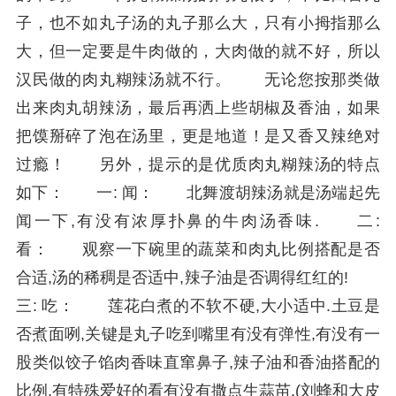
子，也不如丸子汤的丸子那么大，只有小拇指那么
大，但一定要是牛肉做的，大肉做的就不好，所以
汉民做的肉丸糊辣汤就不行。 无论您按那类做
出来肉丸胡辣汤，最后再洒上些胡椒及香油，如果
把馍掰碎了泡在汤里，更是地道！是又香又辣绝对
过瘾！ 另外，提示的是优质肉丸糊辣汤的特点
如下： 一: 闻： 北舞渡胡辣汤就是汤端起先
闻一下,有没有浓厚扑鼻的牛肉汤香味. 二:
看： 观察一下碗里的蔬菜和肉丸比例搭配是否
合适,汤的稀稠是否适中,辣子油是否调得红红的!
三: 吃： 莲花白煮的不软不硬,大小适中.土豆是
否煮面咧,关键是丸子吃到嘴里有没有弹性,有没有一
股类似饺子馅肉香味直窜鼻子,辣子油和香油搭配的
比例,有特殊爱好的看有没有撒点生蒜苗.(刘蜂和大皮