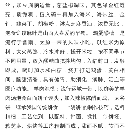
丝，加豆腐脑适量，葱盐椒调味。其色泽金红透
亮，质微稠，舀入碗中再加入海米、海带丝、金
针、韭菜丁、胡椒粉，淋点芝麻香油，浓香无比，
泡食饼馍麻叶是山西人喜爱的早餐。 鸡蛋醪槽：是
流行于晋南、太原一带的风味小吃。以红米为原
料，大火蒸熟，冷水冲好，搓开米粒，按不同季节
不同用量，放入醪糟曲搅拌均匀，入缸封口，发酵
即成。喝时加水和白糖，烧开打进鸡蛋，黄白相
间，酸甜清香，具有健胃、助消化、润肺、活血等
医疗功能。 羊肉泡馍：流行运城一带，以鲜美的羊
肉汤泡食白面饼子馍头，加入辣椒陈醋而成。 太谷
饼：继承我国传统饼食——“胡饼”的制作技巧，选料
精细，工艺独到。以配料、拌面、揉扎、制饼坯、
粘芝麻、烘烤等工序精制而成，甜而不腻，软而不