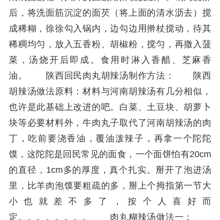
后，将洗面筋沉淀的面芡（将上面的清水沥去）搅
成稀糊，徐徐勾入锅内，边勾边用擀杖搅动，待其
稀稠均匀，放入五香粉、胡椒粉，搅匀，再撒入菠
菜，汤烧开后即成。食用时淋入香醋、芝麻香
油。 陕西回民肉丸胡辣汤制作方法： 陕西
胡辣汤做法原料：材料与河南胡辣汤有几分相似，
也许是此基础上改进的吧。白菜、土豆块、胡萝卜
块等必要材料外，牛肉丸子取代了河南胡辣汤的肉
丁，吃前要浇香油，覆油泼辣子，再拿一个陀陀
馍，这陀陀是回民常见的面食，一个面饼怕有20cm
的直径，1cm多的厚度，真个扎实。掰开了泡进汤
里，比羊肉泡馍要粗疏的多，掰上个拇指第一节大
小也就差不多了，按个人喜好而
定。。。。。。。。 肉丸糊辣汤做法一：