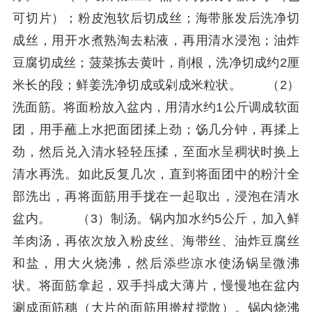
可切片）；粉皮泡软后切成丝；海带胀发后洗净切
成丝，用开水煮熟淘去粘液，再用清水浸泡；油炸
豆腐切成丝；菠菜拣去黄叶，削根，洗净切成约2厘
米长的段；鲜姜洗净切成或剁成米粒状。 （2）
洗面筋。将面粉放入盆内，用清水约1公斤调成软面
团，用手蘸上水把面团揉上劲；饧几分钟，再揉上
劲，然后兑入清水轻轻压揉，至面水呈稠状时换上
清水再洗。如此反复几次，直到将面团中的粉汁全
部洗出，再将面筋用手拢在一起取出，浸泡在清水
盆内。 （3）制汤。锅内加水约5公斤，加入鲜
羊肉汤，再依次放入粉皮丝、海带丝、油炸豆腐丝
和盐，用大火烧沸，然后添些凉水使汤锅呈微沸
状。将面筋拿起，双手抖成大薄片，慢慢地在盆内
涮成面筋穗（大片的面筋用擀杖搅散）。锅内烧沸