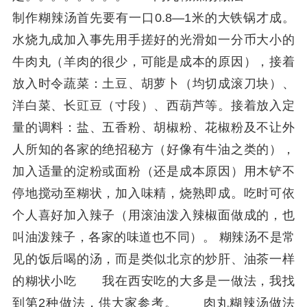
制作糊辣汤首先要有一口0.8—1米的大铁锅才成。
水烧九成加入事先用手搓好的光滑如一分币大小的
牛肉丸（羊肉的很少，可能是成本的原因），接着
放入时令蔬菜：土豆、胡萝卜（均切成滚刀块）、
洋白菜、长豇豆（寸段）、西葫芦等。接着放入定
量的调料：盐、五香粉、胡椒粉、花椒粉及不让外
人所知的各家的绝招秘方（好像有牛油之类的），
加入适量的淀粉或面粉（还是成本原因）用木铲不
停地搅动至糊状，加入味精，烧熟即成。吃时可依
个人喜好加入辣子（用滚油泼入辣椒面做成的，也
叫油泼辣子，各家的味道也不同）。 糊辣汤不是常
见的饭后喝的汤，而是类似北京的炒肝、油茶一样
的糊状小吃 我在西安吃的大多是一做法，我找
到第2种做法，供大家参考。 肉丸糊辣汤做法