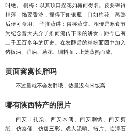
叫绝。 梢梅：以其顶口捏花如梅而得名。皮要碾得
精薄，馅要香浓，捏得下如银瓶，口如梅花，蒸熟
后便可食用。 子推蒸讲：俗称蒸饼。相传是寒食节
为纪念晋大夫介子推而流传下来的饼食，距今已有
二千五百多年的历史。在发酵后的精粉面团中加入
猪扳油、香油、葱花、调料面，上笼蒸熟而成。
黄面窝窝长胖吗
不过量就不会发胖哦，热量没有米饭高。
哪有陕西特产的照片
西安：扎染、西安木偶、西安刺绣、西安剪
纸、仿秦俑、仿唐三彩、戏人泥哨、拓片、临潼石