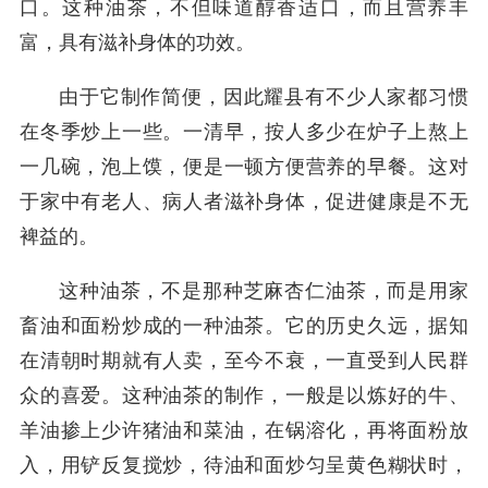
口。这种油茶，不但味道醇香适口，而且营养丰
富，具有滋补身体的功效。
由于它制作简便，因此耀县有不少人家都习惯
在冬季炒上一些。一清早，按人多少在炉子上熬上
一几碗，泡上馍，便是一顿方便营养的早餐。这对
于家中有老人、病人者滋补身体，促进健康是不无
裨益的。
这种油茶，不是那种芝麻杏仁油茶，而是用家
畜油和面粉炒成的一种油茶。它的历史久远，据知
在清朝时期就有人卖，至今不衰，一直受到人民群
众的喜爱。这种油茶的制作，一般是以炼好的牛、
羊油掺上少许猪油和菜油，在锅溶化，再将面粉放
入，用铲反复搅炒，待油和面炒匀呈黄色糊状时，