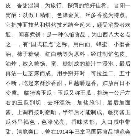
皮，香甜湿润，为旅行、探病的绝好佳肴。 晋阳一
窝酥：以做工精细、色泽金黄、丝多香脆为特点。
它把抻面技艺和烘烤技艺结合起来，颇受消费者欢
迎。 闻喜煮饼：是一种包馅食品，为山西八大名点
之一，有“国式糕点”之称。用白面、蜂蜜、小磨香
油、柿子糖锡、红白糖等为原料，经过制馅包皮、
油炸，放入糖饧、蜜、糖制成的糖汁中浸泡，最后
再沾一层芝麻而成。用手掰开时，可拉丝二、五寸
不断，吃起来酥沙香甜，且越嚼越香。贮放百日不
变质。 临猗酱玉瓜：玉瓜又称王瓜，挑选一公斤左
右的玉瓜剖切，去籽漂洗，加盐腌制，最后加面
酱、上调料按时翻晒，半年后才能制成。临猗酱玉
瓜外呈褐色，色泽光亮、香味浓郁。入口咸中带
甜、清脆爽口，曾在1914年巴拿马国际食品博览会