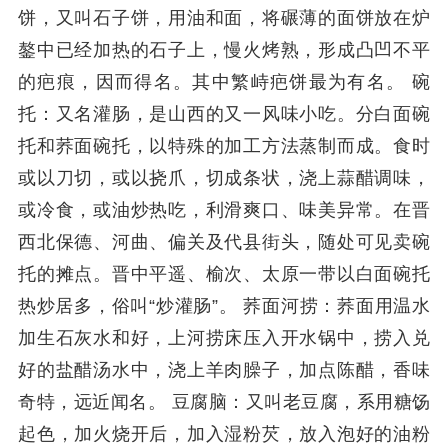
饼，又叫石子饼，用油和面，将碾薄的面饼放在炉
鏊中已经加热的石子上，慢火烤熟，形成凸凹不平
的疤痕，因而得名。其中繁峙疤饼最为有名。 碗
托：又名灌肠，是山西的又一风味小吃。分白面碗
托和荞面碗托，以特殊的加工方法蒸制而成。食时
或以刀切，或以挠爪，切成条状，浇上蒜醋调味，
或冷食，或油炒热吃，利滑爽口、味美异常。在晋
西北保德、河曲、偏关及代县街头，随处可见卖碗
托的摊点。晋中平遥、榆次、太原一带以白面碗托
热炒居多，俗叫“炒灌肠”。 荞面河捞：荞面用温水
加生石灰水和好，上河捞床压入开水锅中，捞入兑
好的盐醋汤水中，浇上羊肉臊子，加点陈醋，香味
奇特，远近闻名。 豆腐脑：又叫老豆腐，系用糖饧
起色，加火烧开后，加入湿粉芡，放入泡好的油粉