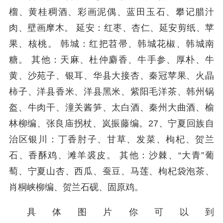
榴、黄桂稠酒、彩画泥偶、蓝田玉石、攀记腊汁
肉、壁画摩木。 延安：红枣、杏仁、延安剪纸、苹
果、核桃。 韩城：红把苕帚、韩城花椒、韩城南
糖。 其他：天麻、杜仲麝香、牛手参、厚朴、牛
黄、沙苑子、银耳、华县大接杏、秦冠苹果、火晶
柿子、洋县香米、洋县黑米、紫阳毛洋茶、韩州锅
盔、牛肉干、潼关酱笋、太白酒、秦州大曲酒、榆
林柳编、张良庙拐杖、岚振藤编。27、宁夏回族自
治区银川：丁香肘子、甘草、发菜、枸杞、贺兰
石、香酥鸡、滩羊裘皮。 其他：沙棘、“大青”葡
萄、宁夏山杏、西瓜、蚕豆、马莲、枸杞袋泡茶、
肖桐峡柳编、贺兰石砚、固原鸡。
具体图片你可以到