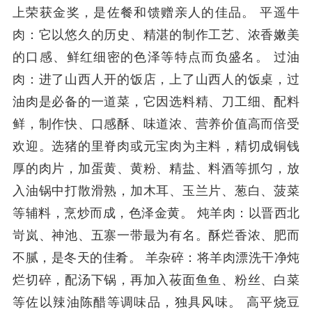
上荣获金奖，是佐餐和馈赠亲人的佳品。 平遥牛
肉：它以悠久的历史、精湛的制作工艺、浓香嫩美
的口感、鲜红细密的色泽等特点而负盛名。 过油
肉：进了山西人开的饭店，上了山西人的饭桌，过
油肉是必备的一道菜，它因选料精、刀工细、配料
鲜，制作快、口感酥、味道浓、营养价值高而倍受
欢迎。选猪的里脊肉或元宝肉为主料，精切成铜钱
厚的肉片，加蛋黄、黄粉、精盐、料酒等抓匀，放
入油锅中打散滑熟，加木耳、玉兰片、葱白、菠菜
等辅料，烹炒而成，色泽金黄。 炖羊肉：以晋西北
岢岚、神池、五寨一带最为有名。酥烂香浓、肥而
不腻，是冬天的佳肴。 羊杂碎：将羊肉漂洗干净炖
烂切碎，配汤下锅，再加入莜面鱼鱼、粉丝、白菜
等佐以辣油陈醋等调味品，独具风味。 高平烧豆