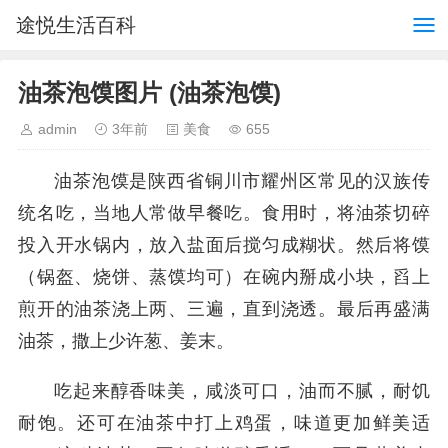
途悦生活百科
油茶泡馍图片 (油茶泡馍)
admin
3年前
美食
655
油茶泡馍是陕西省铜川市耀州区常见的汉族传
统名吃，当地人常做早餐吃。食用时，将油茶切碎
投入开水锅内，放入盐面后搅匀成糊状。然后将馍
（锅盔、烧饼、蒸馍均可）在碗内掰成小块，舀上
煎开的油茶浇上两、三遍，直到浇透。最后再盛满
油茶，撒上少许葱、姜末。
吃起来醇香味美，咸淡可口，油而不腻，耐饥
耐饱。还可在油茶中打上鸡蛋，味道更加鲜美适