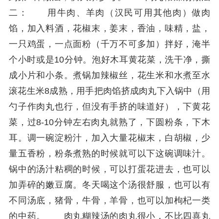
二： 用牛肉、羊肉（汉民可用其他肉）做肉
馅，加入料酒，花椒末，姜末，香油，味精，盐，
一只鸡蛋，一点面粉（千万不可多加）拌好，淹半
个小时或是10分钟。泡好木耳黄花菜，洗干净，撕
成小片和小条。煮锅加辣椒丝，花生米和水煮至水
滚花生米8成熟，用手把肉馅挤成肉丸下入锅中（用
勺子作肉丸也行，但没有手挤的味道好），下黄花
菜，过8-10分钟左右肉丸就熟了，下圆粉条，下木
耳。调一碗淀粉汁，加入大量花椒末，白胡椒，少
量五香粉，粉条煮熟的时候就可以下这碗调味汁。
锅中的汤汁粘稠的时候，可以打蛋花进去，也可以
加弄碎的嫩豆腐。冬天喝这个汤很舒服，也可以有
不同汤底，猪骨，牛骨，羊骨，也可以加枸杞一类
的中药。 肉丸糊辣汤的肉丸很小，不比四喜丸