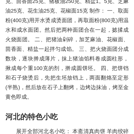
克、茴香面25克、猪板油250克、精盐1。5克、芝麻
油25克、花生油25克、花椒面15克 制作： 一、取面
粉(400克)用开水烫成烫面团，再取面粉(800克)用温
水和成水面团。然后把两种面团合在一起，摅揉成
火烧面团。 二、把猪油剁碎，加芝麻油、花椒面、
茴香面、精盐一起拌匀成馅。 三、把火烧面团分成
数块，逐块擀成薄片，抹上猪油馅料卷成圆柱形，
揪成每个重100克的剂，擀成圆饼坯。 四、把饼铛
和石子烧烫后，先把生坯放铛上，两面翻烙至定形
(半熟)，然后放在石子上翻烤，边烤边抹油，烤至金
黄色即成。
河北的特色小吃
展开全部河北名小吃： 本斋清真肉饼 羊肉绞碎