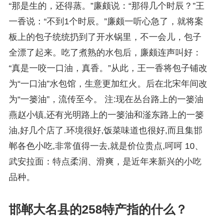
“那是生的，还得蒸。”廉颇说：“那得几个时辰？”王
一香说：“不到1个时辰。”廉颇一听心急了，就将案
板上的包子统统扔到了开水锅里，不一会儿，包子
全漂了起来。吃了煮熟的水包后，廉颇连声叫好：
“真是一咬一口油，真香。”从此，王一香将包子铺改
为“一口油”水包馆，生意更加红火。后在北宋年间改
为“一篓油”，流传至今。 注:现在丛台路上的一篓油
燕赵小镇,还有光明路上的一篓油和滏东路上的一篓
油,好几个店了.环境很好,饭菜味道也很好,而且集邯
郸各色小吃,非常值得一去,就是价位贵点,呵呵 10、
武安拉面：特点柔润、滑爽，是近年来新兴的小吃
品种。
邯郸大名县的258特产指的什么？