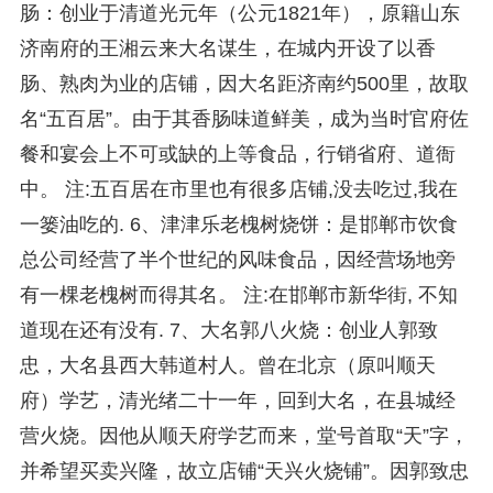
肠：创业于清道光元年（公元1821年），原籍山东
济南府的王湘云来大名谋生，在城内开设了以香
肠、熟肉为业的店铺，因大名距济南约500里，故取
名“五百居”。由于其香肠味道鲜美，成为当时官府佐
餐和宴会上不可或缺的上等食品，行销省府、道衙
中。 注:五百居在市里也有很多店铺,没去吃过,我在
一篓油吃的. 6、津津乐老槐树烧饼：是邯郸市饮食
总公司经营了半个世纪的风味食品，因经营场地旁
有一棵老槐树而得其名。 注:在邯郸市新华街, 不知
道现在还有没有. 7、大名郭八火烧：创业人郭致
忠，大名县西大韩道村人。曾在北京（原叫顺天
府）学艺，清光绪二十一年，回到大名，在县城经
营火烧。因他从顺天府学艺而来，堂号首取“天”字，
并希望买卖兴隆，故立店铺“天兴火烧铺”。因郭致忠