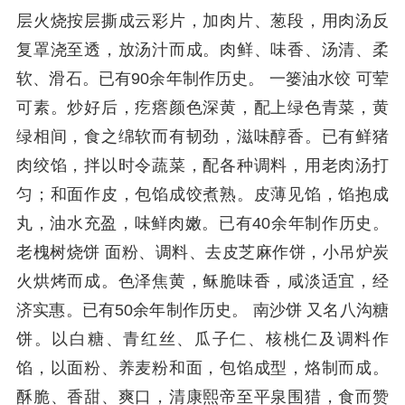
层火烧按层撕成云彩片，加肉片、葱段，用肉汤反
复罩浇至透，放汤汁而成。肉鲜、味香、汤清、柔
软、滑石。已有90余年制作历史。 一篓油水饺 可荤
可素。炒好后，疙瘩颜色深黄，配上绿色青菜，黄
绿相间，食之绵软而有韧劲，滋味醇香。已有鲜猪
肉绞馅，拌以时令蔬菜，配各种调料，用老肉汤打
匀；和面作皮，包馅成饺煮熟。皮薄见馅，馅抱成
丸，油水充盈，味鲜肉嫩。已有40余年制作历史。
老槐树烧饼 面粉、调料、去皮芝麻作饼，小吊炉炭
火烘烤而成。色泽焦黄，稣脆味香，咸淡适宜，经
济实惠。已有50余年制作历史。 南沙饼 又名八沟糖
饼。以白糖、青红丝、瓜子仁、核桃仁及调料作
馅，以面粉、养麦粉和面，包馅成型，烙制而成。
酥脆、香甜、爽口，清康熙帝至平泉围猎，食而赞