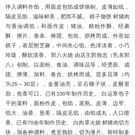
伴入调料作馅，用面皮包馅成饼烙制。皮薄如纸，
隔皮见馅，滋味鲜美，肥而不腻。 棋子饶饼 鲜猪肉
与香油调馅；和面作皮；猪油、精粉作酥。经裹
酥、擀片、卷条、揪团、包馅、烘烤而成。外形如
棋子，表层附芝麻，中间夹心馅。色泽淡黄，小巧
玲珑，酥软清香。 郭八火烧 由店主郭致忠（乳名郭
八）创制。以面粉、食油、调味品等，经烫面、成
团、擀薄、加料、卷合、烘烤而成。层多且薄（均
为25～30层），金黄油亮，呈石榴子状，皮酥里
劲，焦香可口。已有100年制作历史。 白运章包子
干的菜料，面粉作皮，包馅，蒸熟。皮薄、边窄、
馅大、油香、形美，隔皮见馅，由馅成丸，入口喷
香。已有70余年制作历史。 白肉罩火烧 鲜猪肉切方
块，加各种调料，煮至熟软，切为薄片。将特制多