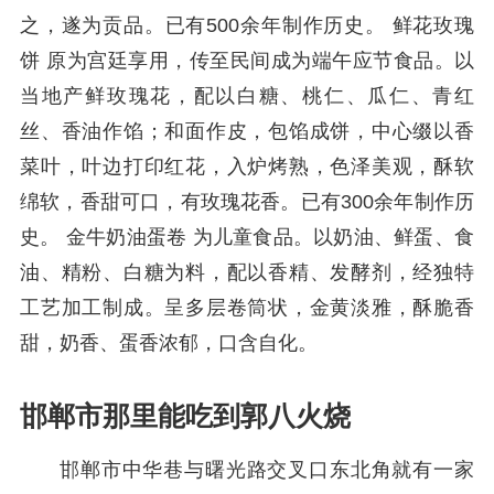
之，遂为贡品。已有500余年制作历史。 鲜花玫瑰
饼 原为宫廷享用，传至民间成为端午应节食品。以
当地产鲜玫瑰花，配以白糖、桃仁、瓜仁、青红
丝、香油作馅；和面作皮，包馅成饼，中心缀以香
菜叶，叶边打印红花，入炉烤熟，色泽美观，酥软
绵软，香甜可口，有玫瑰花香。已有300余年制作历
史。 金牛奶油蛋卷 为儿童食品。以奶油、鲜蛋、食
油、精粉、白糖为料，配以香精、发酵剂，经独特
工艺加工制成。呈多层卷筒状，金黄淡雅，酥脆香
甜，奶香、蛋香浓郁，口含自化。
邯郸市那里能吃到郭八火烧
邯郸市中华巷与曙光路交叉口东北角就有一家