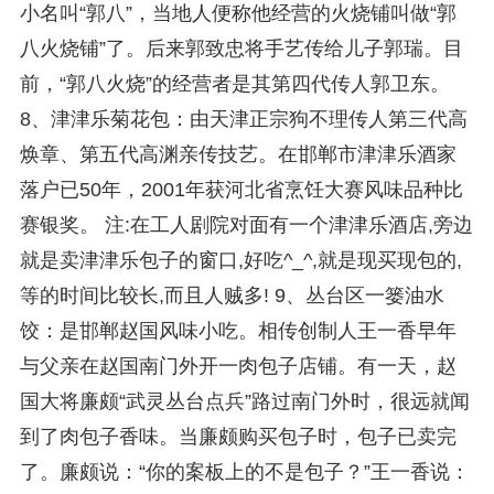
小名叫“郭八”，当地人便称他经营的火烧铺叫做“郭
八火烧铺”了。后来郭致忠将手艺传给儿子郭瑞。目
前，“郭八火烧”的经营者是其第四代传人郭卫东。
8、津津乐菊花包：由天津正宗狗不理传人第三代高
焕章、第五代高渊亲传技艺。在邯郸市津津乐酒家
落户已50年，2001年获河北省烹饪大赛风味品种比
赛银奖。 注:在工人剧院对面有一个津津乐酒店,旁边
就是卖津津乐包子的窗口,好吃^_^,就是现买现包的,
等的时间比较长,而且人贼多! 9、丛台区一篓油水
饺：是邯郸赵国风味小吃。相传创制人王一香早年
与父亲在赵国南门外开一肉包子店铺。有一天，赵
国大将廉颇“武灵丛台点兵”路过南门外时，很远就闻
到了肉包子香味。当廉颇购买包子时，包子已卖完
了。廉颇说：“你的案板上的不是包子？”王一香说：