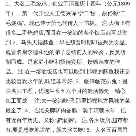
1、大名二毛烧鸡：创业于清嘉庆十四年（公元1809
年），第一代开业人王德兴诨号“二毛”，故俗称“二
毛烧鸡”。现已传于第七代传人王书林。 注:大街上有
很多二毛烧鸡店,而且在一篓油的各个饭店都可以吃
到 2、马头天福酥鱼：早在魏晋时期即被列为贡品。
魏晋名厨李德和他的弟子总结前人的经验，反复研
制而成。是家庭小吃和招待宾朋、馈赠亲友的佳
品。 注:在一篓油饭店也可以吃到.邯郸的酥鱼我还是
比较喜欢永年的,味道非常好. 3、临漳临英扒兔：是
由名师主理，优选生长五六个月的健活獭兔，精心
加工而成。 注:去一篓油吃吧,那里邯郸地方风味的菜
最全了. 4、临洺关牌驴肉香肠：源于清朝末年，已
有近百年历史。又称“驴灌肠”。 注,各大饭店,超市都
有,要是想吃地道的，就去洺关吃! 5、大名五百居香