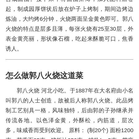
起，制成园厚饼状后放在炉子上烤制，期间边烤边
炼油，大约烤6分钟，火烧两面呈金黄色即可。郭八
火烧的特点是层多且薄，每张火烧有25至30层，外
表金黄亮丽，形状像石榴，吃起来酥脆可口，焦香
诱人。
怎么做郭八火烧这道菜
郭八火烧 河北小吃。于1887年在大名府由小名
叫郭八的人士创造，故被后人称郭八火烧。此品烤
制工艺别具一格，风味独特，后由郭的子孙继承并
传流各地。以色泽金黄，外酥松，内筋道，层次
多，味咸香而受到欢迎。 原料： (制20个) 面粉1200