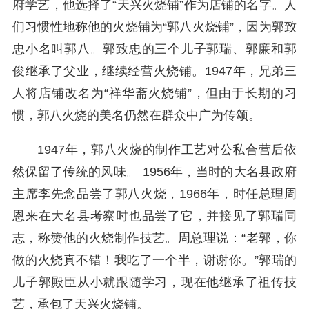
府学艺，他选择了“天兴火烧铺”作为店铺的名字。人
们习惯性地称他的火烧铺为“郭八火烧铺”，因为郭致
忠小名叫郭八。郭致忠的三个儿子郭瑞、郭廉和郭
俊继承了父业，继续经营火烧铺。1947年，兄弟三
人将店铺改名为“祥华斋火烧铺”，但由于长期的习
惯，郭八火烧的美名仍然在群众中广为传颂。
1947年，郭八火烧的制作工艺对公私合营后依
然保留了传统的风味。 1956年，当时的大名县政府
主席李先念品尝了郭八火烧，1966年，时任总理周
恩来在大名县考察时也品尝了它，并接见了郭瑞同
志，称赞他的火烧制作技艺。周总理说：“老郭，你
做的火烧真不错！我吃了一个半，谢谢你。”郭瑞的
儿子郭殿臣从小就跟随学习，现在他继承了祖传技
艺，承包了天兴火烧铺。