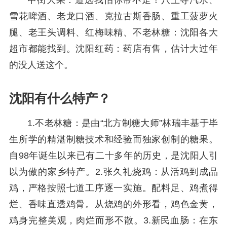
中街大果：道远我怕你带不走！八王寺汽水、
雪花啤酒、老龙口酒、克拉古斯香肠、重工菠萝火
腿、老王头调料、红梅味精、不老林糖：沈阳各大
超市都能找到。沈阳红药：药店有售，估计大过年
的没人送这个。
沈阳有什么特产？
1.不老林糖：是由“北方制糖大师”林瑞丰基于毕
生所学的精湛制糖技术和经验而独家创制的糖果。
自98年诞生以来已有二十多年的历史，是沈阳人引
以为傲的家乡特产。2.张久礼烧鸡：从活鸡到成品
鸡，严格按照七道工序逐一实施。配料足、鸡煮得
烂、香味直透鸡骨。从烧鸡的外形看，鸡色金黄，
鸡身完整美观，肉烂而形不散。3.新民血肠：在东