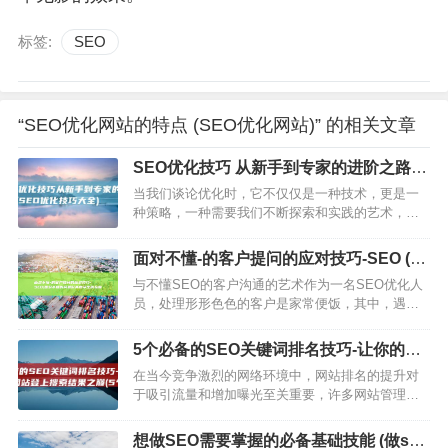
标签:
SEO
“SEO优化网站的特点 (SEO优化网站)” 的相关文章
SEO优化技巧 从新手到专家的进阶之路
(SEO优化技巧大全)
当我们谈论优化时，它不仅仅是一种技术，更是一
种策略，一种需要我们不断探索和实践的艺术，本
文将带你领略SEO的魅力，从新手到专家，分享一
些实用的技巧和经验，SEO优化技巧，从新手到专
面对不懂-的客户提问的应对技巧-SEO (面
家的进阶之路我们要明…
对不懂的问题时其他学生的态度如何)
与不懂SEO的客户沟通的艺术作为一名SEO优化人
员，处理形形色色的客户是家常便饭，其中，遇到
不懂SEO却要求甚高的客户，无疑是沟通的一大挑
战，面对这样的客户，需要掌握一定的技巧，才能
5个必备的SEO关键词排名技巧-让你的网
既保住单子，又不损…
站登上搜索结果之巅 (5个必备的处刑者技
在当今竞争激烈的网络环境中，网站排名的提升对
能)
于吸引流量和增加曝光至关重要，许多网站管理员
常常发现他们的网站排名长期无法取得显著变化，
这可能是由于他们在关键词排名方面的策略不够有
想做SEO需要掌握的必备基础技能 (做seo