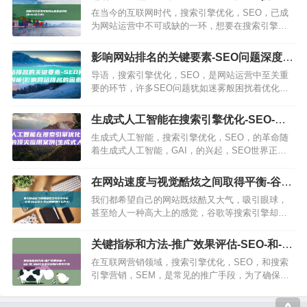
效，在本文中，我们将分享…
怎么样)
在当今的互联网时代，搜索引擎优化，SEO，已成
为网站运营中不可或缺的一环，想要在搜索引擎上
获得更好的排名，吸引更多的流量，就需要掌握一
定的SEO基础技能，了解搜索引擎的工作原理搜索
影响网站排名的关键要素-SEO问题深度解
引擎，如Google…
析 (影响网站排名的因素有哪些)
导语，搜索引擎优化，SEO，是网站运营中至关重
要的环节，许多SEO问题犹如迷雾般困扰着优化师
们，今天，就让我们一探究竟，揭秘那些让SEOer
们头疼不已的问题，正文在互联网的世界里，搜索
生成式人工智能在搜索引擎优化-SEO-中
引擎优化师，SE…
的顶尖应用案例 (生成式人工智能是什么意
生成式人工智能，搜索引擎优化，SEO，的革命随
思)
着生成式人工智能，GAI，的兴起，SEO世界正在
经历一场彻底的变革，这些新时代语言模型和机器
学习系统具有研究大量信息、理解上下文和含义以
在网站速度与视觉酷炫之间取得平衡-谷歌
及生成类似人类写成…
SEO优化 (网站速度跟什么有关)
我们都希望自己的网站既炫酷又大气，吸引眼球，
甚至给人一种高大上的感觉，谷歌等搜索引擎却希
望网站加载得更快，那么，我们该如何平衡网站的
优化和酷炫效果呢，网站加载速度的重要性谷歌等
关键指标和方法-推广效果评估-SEO-和-
搜索引擎非常重视网站的加…
SEM (关键指标和方案的区别)
在互联网营销领域，搜索引擎优化，SEO，和搜索
引擎营销，SEM，是常见的推广手段，为了确保营
销效果，评估SEO和SEM推广效果至关重要，本文
将详细介绍如何有效评估这些推广方式的效果，