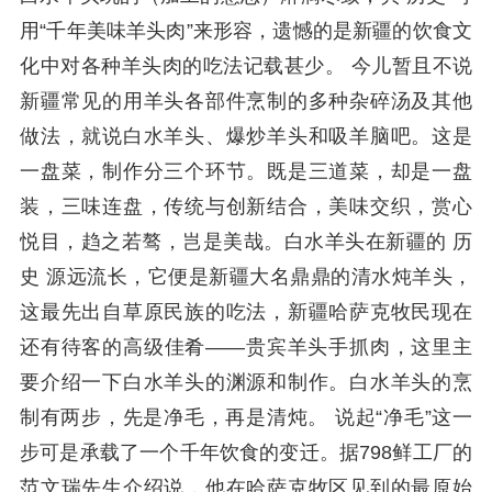
用“千年美味羊头肉”来形容，遗憾的是新疆的饮食文
化中对各种羊头肉的吃法记载甚少。 今儿暂且不说
新疆常见的用羊头各部件烹制的多种杂碎汤及其他
做法，就说白水羊头、爆炒羊头和吸羊脑吧。这是
一盘菜，制作分三个环节。既是三道菜，却是一盘
装，三味连盘，传统与创新结合，美味交织，赏心
悦目，趋之若骜，岂是美哉。白水羊头在新疆的 历
史 源远流长，它便是新疆大名鼎鼎的清水炖羊头，
这最先出自草原民族的吃法，新疆哈萨克牧民现在
还有待客的高级佳肴——贵宾羊头手抓肉，这里主
要介绍一下白水羊头的渊源和制作。白水羊头的烹
制有两步，先是净毛，再是清炖。 说起“净毛”这一
步可是承载了一个千年饮食的变迁。据798鲜工厂的
范文瑞先生介绍说，他在哈萨克牧区见到的最原始