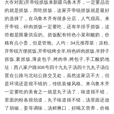
大寺对面)开帝锐抓饭来新疆乌鲁木齐，一定要品尝
的就是抓饭，而吃抓饭，这家开帝锐抓饭就是最好
的选择了，在乌鲁木齐有很多分店，人气很高。来
开帝锐，碎肉抓饭一定要吃，还有羊排手抓饭，这
些都是限量供应的。抓饭配有特色小菜和酸奶，价
格有点小贵，但是管饱。人均：34元推荐菜：凉粉,
开帝锐方便抓饭,开帝锐烤全羊,特色碎肉抓饭,羊脖子
抓饭,素抓饭,薄皮包子,烤肉串,烤包子,手工酸奶地
址：西八家户路308号四十九丸子汤四十九丸子汤位
置在公路与北站公路交叉处，虽然这家店不大，但
是环境还是很不错的，传统装修风格。来乌鲁木齐
一定要吃的美食之一就是丸子汤了，味道很不错，
里面的粉条很劲道，丸子味道很不错，汤里面还放
了胡椒，姜等调味，汤鲜爽口，好喝又营养，价格