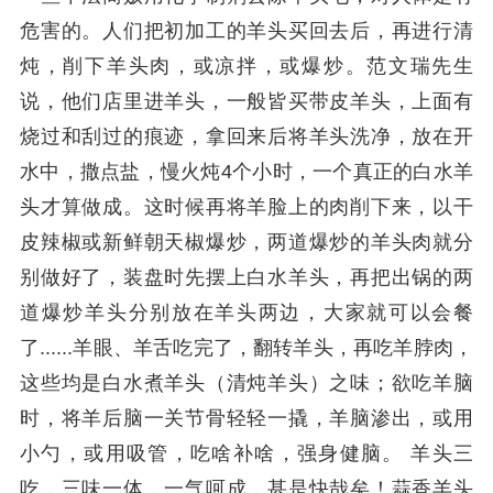
危害的。人们把初加工的羊头买回去后，再进行清
炖，削下羊头肉，或凉拌，或爆炒。范文瑞先生
说，他们店里进羊头，一般皆买带皮羊头，上面有
烧过和刮过的痕迹，拿回来后将羊头洗净，放在开
水中，撒点盐，慢火炖4个小时，一个真正的白水羊
头才算做成。这时候再将羊脸上的肉削下来，以干
皮辣椒或新鲜朝天椒爆炒，两道爆炒的羊头肉就分
别做好了，装盘时先摆上白水羊头，再把出锅的两
道爆炒羊头分别放在羊头两边，大家就可以会餐
了......羊眼、羊舌吃完了，翻转羊头，再吃羊脖肉，
这些均是白水煮羊头（清炖羊头）之味；欲吃羊脑
时，将羊后脑一关节骨轻轻一撬，羊脑渗出，或用
小勺，或用吸管，吃啥补啥，强身健脑。 羊头三
吃，三味一体，一气呵成，甚是快哉矣！蒜香羊头