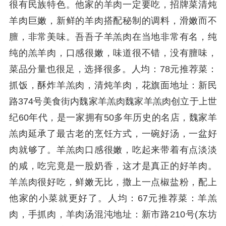
很有民族特色。他家的羊肉一定要吃，招牌菜清炖
羊肉巨嫩，新鲜的羊肉搭配秘制的调料，滑嫩而不
膻，非常美味。吾吾子羊羔肉在当地非常有名，纯
纯的羔羊肉，口感很嫩，味道很不错，没有膻味，
菜品分量也很足，选择很多。人均：78元推荐菜：
抓饭，酥炸羊羔肉，清炖羊肉，花旗面地址：新民
路374号美食街内魏家羊羔肉魏家羊羔肉创立于上世
纪60年代，是一家拥有50多年历史的名店，魏家羊
羔肉延承了最古老的烹饪方式，一碗好汤，一盆好
肉就够了。羊羔肉口感很嫩，吃起来带着有点淡淡
的咸，吃完竟是一股奶香，这才是真正的好羊肉。
羊羔肉很好吃，鲜嫩无比，撒上一点椒盐粉，配上
他家的小菜就更好了。人均：67元推荐菜：羊羔
肉，手抓肉，羊肉汤混沌地址：新市路210号(东坊