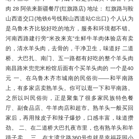
肉 28 阿依来新疆餐厅(红旗路店) 地址： 红旗路与鞍
山西道交口(地铁6号线鞍山西道站C出口) 个人认为
是乌鲁木齐比较好吃的地方，服务和环境都不错。
河南西路建行旁“米孜来克”生鲜牛羊肉体验店有卖
的，清水羊头肉，去骨的，干净卫生，味道好 二道
桥、大巴扎、南门、五一路都有好吃的整个羊头肉
南昌路米兜兜米粉馆后面有个买羊头肉的 一个是40
元 一、在乌鲁木齐市城南的民俗街——和平南路
上，有多家店卖熟羊头。你可以逛一下和平南路。
之所以叫民俗街，正是聚集了很多家民族特色餐
厅、副食品店、牛羊肉店和超市。熟羊头一般买回
家后，再用辣皮子和辣子爆炒，口感丰富，味道攒
劲。 二、在二道桥大巴扎夜市里，也有熟羊头和羊
蹄子卖。 三、在大湾北路360号也就是幸福花园小