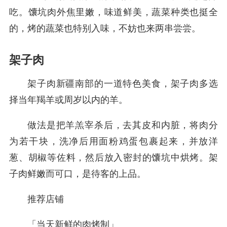
吃。馕坑肉外焦里嫩，味道鲜美，蔬菜种类也挺全
的，烤的蔬菜也特别入味，不妨也来两串尝尝。
架子肉
架子肉新疆南部的一道特色美食，架子肉多选
择当年羯羊或周岁以内的羊。
做法是把羊羔宰杀后，去其皮和内脏，将肉分
为若干块，洗净后用面粉鸡蛋包裹起来，并放洋
葱、胡椒等佐料，然后放入密封的馕坑中烘烤。架
子肉鲜嫩而可口，是待客的上品。
推荐店铺
「当天新鲜的肉烤制」