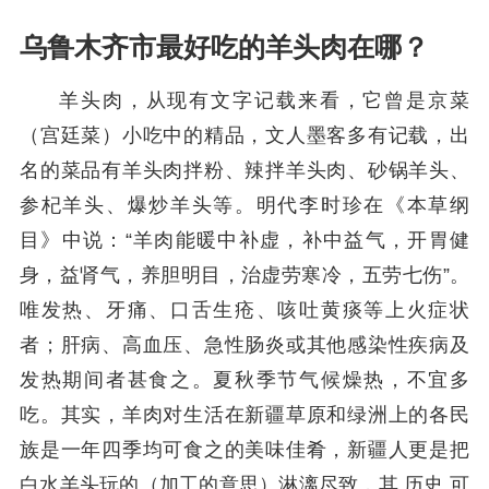
乌鲁木齐市最好吃的羊头肉在哪？
羊头肉，从现有文字记载来看，它曾是京菜
（宫廷菜）小吃中的精品，文人墨客多有记载，出
名的菜品有羊头肉拌粉、辣拌羊头肉、砂锅羊头、
参杞羊头、爆炒羊头等。明代李时珍在《本草纲
目》中说：“羊肉能暖中补虚，补中益气，开胃健
身，益肾气，养胆明目，治虚劳寒冷，五劳七伤”。
唯发热、牙痛、口舌生疮、咳吐黄痰等上火症状
者；肝病、高血压、急性肠炎或其他感染性疾病及
发热期间者甚食之。夏秋季节气候燥热，不宜多
吃。其实，羊肉对生活在新疆草原和绿洲上的各民
族是一年四季均可食之的美味佳肴，新疆人更是把
白水羊头玩的（加工的意思）淋漓尽致，其 历史 可