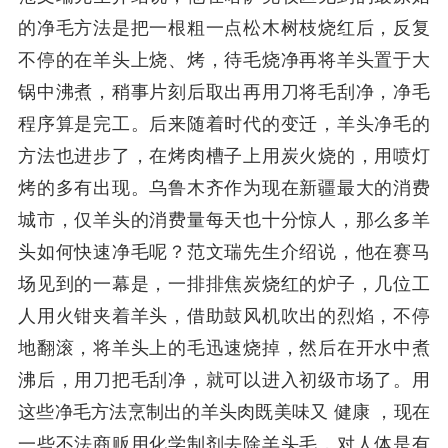
的净毛方法是把一根粗一点松木树枝烧红后，反复
不停的在羊头上烧、烤，待毛烧净再将羊头置于大
锅中沸煮，稍事片刻后取出再用刀将毛刮净，净毛
程序算是完工。后来随着时代的变迁，羊头净毛的
方法也进步了，在烤肉槽子上用炭火烧的，用喷灯
烤的多有出现。乌鲁木齐作为现在新疆最大的消费
城市，仅羊头的消费量每天也十分惊人，那么多羊
头如何快速净毛呢？范文瑞先生介绍说，他在赛马
场见到的一幕是，一排排焦炭烧红的炉子，几位工
人用火钳夹着羊头，借助鼓风机吹出的烈焰，不停
地翻滚，将羊头上的毛迅速烧掉，然后在开水中煮
沸后，用刀把毛刮净，就可以进入初级市场了。用
这些净毛方法烹制出的羊头肉既美味又 健康 ，现在
一些不法商贩用化学制剂去除羊头毛，对人体是有