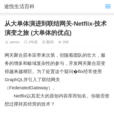
途悦生活百科
从大单体演进到联结网关-Netflix-技术
演变之旅 (大单体的优点)
admin
2年前
数码
288
网关聚合层本应带来次第，但随着团队的壮大，服
务的增多和畛域复杂性的参与，开发网关聚合层变
得越来越艰巨。为了处置这个疑问�flix经常使用
GraphQL并引入了联结网关
（FederatedGateway）。
Netflix以其宏大的原创内容库而知名。你能否曾
想过撑持其经营的技术？