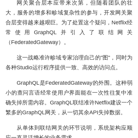
网关聚合层本应带来次第，但随着团队的壮
大，服务的增多和畛域复杂性的参与，开发网关聚
合层变得越来越艰巨。为了处置这个疑问，Netflix经
常使用GraphQL并引入了联结网关
（FederatedGateway）。
这一战略准许畛域专家治理自己的"图"，同时为
各种Studio运行程序提供一致、高效的访问点。
GraphQL是FederatedGateway的外围。这种弱
小的查问言语经常使用户界面能在一次性往复中准
确失掉所需内容。GraphQL联结准许Netflix建设一个
繁多的GraphQL网关，从一切其余API失掉数据。
从单体到联结网关的环节说明，系统架构应顺
应一直灵活增长的业务需求。