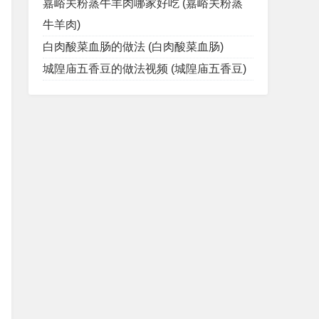
嘉峪关粉蒸牛羊肉哪家好吃 (嘉峪关粉蒸
牛羊肉)
白肉酸菜血肠的做法 (白肉酸菜血肠)
城隍庙五香豆的做法视频 (城隍庙五香豆)