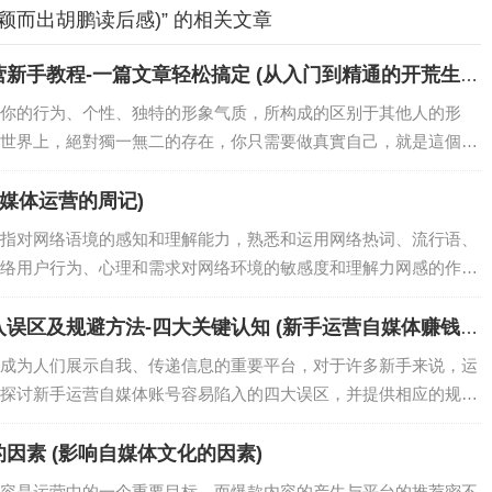
颖而出胡鹏读后感)” 的相关文章
新手教程-一篇文章轻松搞定 (从入门到精通的开荒生活
你的行为、个性、独特的形象气质，所构成的区别于其他人的形
世界上，絕對獨一無二的存在，你只需要做真實自己，就是這個世
立…
自媒体运营的周记)
指对网络语境的感知和理解能力，熟悉和运用网络热词、流行语、
络用户行为、心理和需求对网络环境的敏感度和理解力网感的作用
…
误区及规避方法-四大关键认知 (新手运营自媒体赚钱
成为人们展示自我、传递信息的重要平台，对于许多新手来说，运
探讨新手运营自媒体账号容易陷入的四大误区，并提供相应的规避
…
因素 (影响自媒体文化的因素)
容是运营中的一个重要目标，而爆款内容的产生与平台的推荐密不