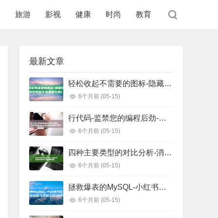
食
旅游
影视
健康
时尚
教育
最新文章
轻松收起不需要的图标-隐藏任务栏图标 (轻松收起不需要的东西)
6个月前
(05-15)
行代码-监禁您的编程后劲-把握这些正则表白式-少写1000 (监狱代码几位数)
6个月前
(05-15)
四种主要类型的对比分析-消息队列选型指南 (四种主要类型信用证)
6个月前
(05-15)
拯救爆表的MySQL-小红书万亿级存储系统自研与迁移之路 (拯救爆戾男主)
6个月前
(05-15)