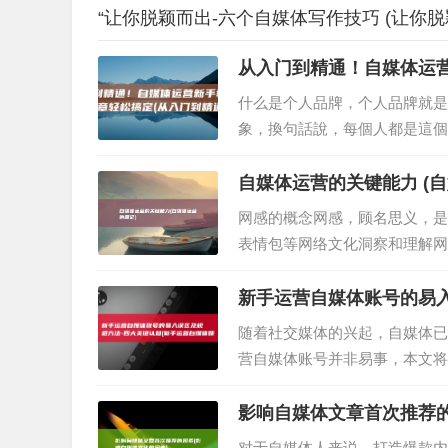
“让你脱颖而出-六个自媒体写作技巧 (让你脱
从入门到精通！自媒体运营
gl百度网盘)
什么是个人品牌，个人品牌就是
象，換句話說，每個人都是這個
界上，最獨特的品牌，为什么建
自媒体运营的关键能力 (
网感的概念网感，顾名思义，是
表情包等网络文化洞察和理解网
提升内容吸引力利用网络热词和
新手运营自媒体账号的易入
吗)
随着社交媒体的兴起，自媒体已
营自媒体账号并非易事，本文将
方法，希望能帮助你更好地运营
影响自媒体文章首次推荐的
对于自媒体人来说，打造爆款内