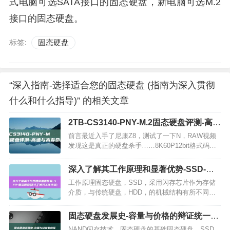
式电脑可选SATA接口的固态硬盘，新电脑可选M.2
接口的固态硬盘。
标签:
固态硬盘
“深入指南-选择适合您的固态硬盘 (指南为深入贯彻
什么和什么指导)” 的相关文章
2TB-CS3140-PNY-M.2固态硬盘评测-高速
与高寿命的兼顾
前言最近入手了尼康Z8，测试了一下N，RAW视频
发现这是真正的硬盘杀手……8K60P12bit格式码率
来到了5780Mbps，我的现有设备无论是SD卡还是
XQD卡都没法实现8K60PN，RAW的录制了…
深入了解其工作原理和显著优势-SSD-固
态硬盘 (深入了解其工作内容)
工作原理固态硬盘，SSD，采用闪存芯片作为存储
介质，与传统硬盘，HDD，的机械结构有所不同，
它由控制器芯片、存储芯片和高速缓存组成，当计
算机需要读取或写入数据时，控制器芯片通过与主
固态硬盘发展史-容量与价格的辩证统一
机的接口进行通信，将…
(固态硬盘发展史)
NAND闪存技术，固态硬盘的基础固态硬盘，SSD，