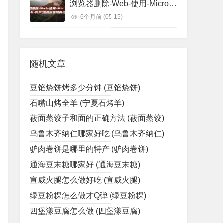
浏览器删除-Web-使用-Microsoft-账户 (浏览器删除的视频怎么找回)
6个月前
(05-15)
随机文章
豆馅烧饼烤多少分钟 (豆馅烧饼)
石嘴山烤全羊 (宁夏石烤羊)
莜面蒸饺子和面的正确方法 (莜面蒸饺)
乌鲁木齐纳仁哪家好吃 (乌鲁木齐纳仁)
驴肉卷饼是哪里的特产 (驴肉卷饼)
通海豆末糖哪家好 (通海豆末糖)
宣威火腿怎么做好吃 (宣威火腿)
绿豆粉粿怎么做才Q弹 (绿豆粉粿)
四堡漾豆腐怎么做 (四堡漾豆腐)