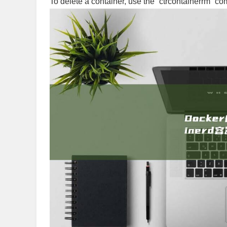
To delete a container, use the `ctrcontainerrm` c