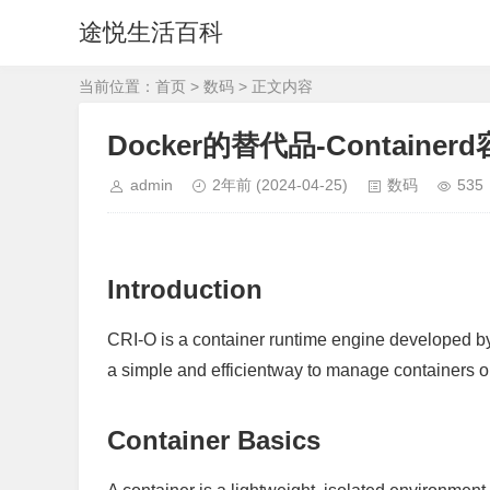
途悦生活百科
当前位置：
首页
>
数码
> 正文内容
Docker的替代品-Containerd容
admin
2年前
(2024-04-25)
数码
535
Introduction
CRI-O is a container runtime engine developed by R
a simple and efficientway to manage containers 
Container Basics