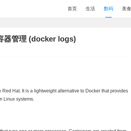
首页
生活
数码
美
器管理 (docker logs)
ed Hat. It is a lightweight alternative to Docker that provides
on Linux systems.