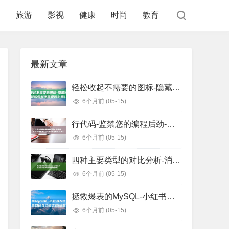
食
旅游
影视
健康
时尚
教育
最新文章
轻松收起不需要的图标-隐藏任务栏图标 (轻松收起不需要的东西)
6个月前
(05-15)
行代码-监禁您的编程后劲-把握这些正则表白式-少写1000 (监狱代码几位数)
6个月前
(05-15)
四种主要类型的对比分析-消息队列选型指南 (四种主要类型信用证)
6个月前
(05-15)
拯救爆表的MySQL-小红书万亿级存储系统自研与迁移之路 (拯救爆戾男主)
6个月前
(05-15)