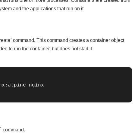
t that runs one or more processes. Containers are created from
stem and the applications that run on it.
ercreate` command. This command creates a container object
d to run the container, but does not start it.
x:alpine nginx

rls` command.