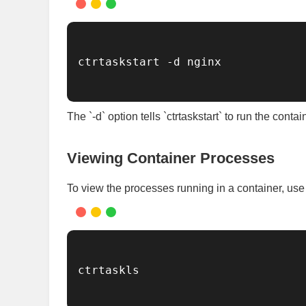
ctrtaskstart -d nginx

The `-d` option tells `ctrtaskstart` to run the cont
Viewing Container Processes
To view the processes running in a container, use
ctrtaskls
