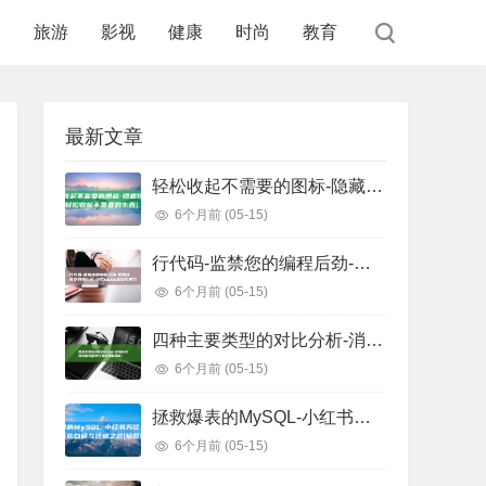
食
旅游
影视
健康
时尚
教育
最新文章
轻松收起不需要的图标-隐藏任务栏图标 (轻松收起不需要的东西)
6个月前
(05-15)
行代码-监禁您的编程后劲-把握这些正则表白式-少写1000 (监狱代码几位数)
6个月前
(05-15)
四种主要类型的对比分析-消息队列选型指南 (四种主要类型信用证)
6个月前
(05-15)
拯救爆表的MySQL-小红书万亿级存储系统自研与迁移之路 (拯救爆戾男主)
6个月前
(05-15)