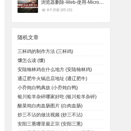
浏览器删除-Web-使用-Microsoft-账户 (浏览器删除的视频怎么找回)
6个月前
(05-15)
随机文章
三杯鸡的制作方法 (三杯鸡)
馕怎么读 (馕)
安陆翰林鸡在什么地方 (安陆翰林鸡)
通辽肥牛火锅总店地址 (通辽肥牛)
小乔炖白鸭典故 (小乔炖白鸭)
银川烩羊杂碎哪家好吃 (银川烩羊杂碎)
酸菜炖白肉血肠图片 (白肉血肠)
炒三不沾的做法视频 (炒三不沾)
安阳三熏哪里最正宗 (安阳三熏)