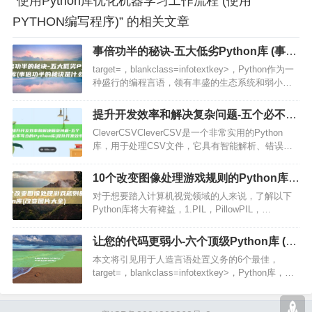
“使用Python库优化机器学习工作流程 (使用
PYTHON编写程序)” 的相关文章
事倍功半的秘诀-五大低劣Python库 (事倍
功半的秘诀是什么)
target=，blankclass=infotextkey>，Python作为一
种盛行的编程言语，领有丰盛的生态系统和弱小的
库支持，可以协助开发人员事倍功半，在本文中，
笔者将引见五个顶级Pyth…
提升开发效率和解决复杂问题-五个必不可
少的Python库 (提升开发效率的工具)
CleverCSVCleverCSV是一个非常实用的Python
库，用于处理CSV文件，它具有智能解析、错误修
复和数据清洗等功能，能够解决常见的CSV文件处
理问题，安装CleverCSVpipinst…
10个改变图像处理游戏规则的Python库
(改变图片大全)
对于想要踏入计算机视觉领域的人来说，了解以下
Python库将大有裨益，1.PIL，PillowPIL，
PythonImagingLibrary，是一个通用且用户友好的
库，提供丰富的函数集和对各种图像格…
让您的代码更弱小-六个顶级Python库 (让
您的代码更精准)
本文将引见用于人造言语处置义务的6个最佳，
target=，blankclass=infotextkey>，Python库，无
论是初学者还是阅历丰盛的开发人员，都能从中取
得启示和协助，优化在NLP畛…