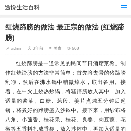
途悦生活百科
红烧蹄膀的做法 最正宗的做法 (红烧蹄
膀)
admin
3年前
美食
508
红烧蹄膀是一道常见的民间节日酒席菜肴。制
作红烧蹄膀的方法非常简单：首先将去骨的猪蹄膀
刮净，然后在沸水锅中稍微焯水，取出备用。接
着，在中火上烧热炒锅，将猪蹄膀放入其中，加入
适量的酱油、白糖、葱段、姜片煮炖五分钟后起
锅，将煮好的蹄膀盛入沙钵中。接下来，用纱布将
八角、小茴香、桂花果、桂花、良姜、肉豆蔻、花
椒等五香料扎成香袋，放入沙钵中，再加入适量的