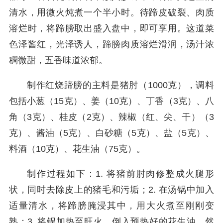
清水，用微火炖煮一个半小时。待蹄皮破裂、肉质
溶烂时，将蹄膀取出盛入盘中，即可享用。这道菜
色泽酱红，光泽诱人，蹄膀肉质溶烂滑润，汤汁浓
稠微甜，五香味道浓郁。
制作红烧蹄膀的主料是猪肘（1000克），调料
包括小葱（15克）、姜（10克）、丁香（3克）、八
角（3克）、桂皮（2克）、辣椒（红、尖、干）（3
克）、酱油（5克）、白砂糖（5克）、盐（5克）、
料酒（10克）、花生油（75克）。
制作过程如下：1. 将猪前肘肉修整成火腿形
状，同时去除皮上的猪毛和污垢；2. 在汤锅中加入
适量清水，将蹄膀腌浸其中，用大火煮至刚刚变
熟；3. 将锅加热至旺火，倒入预热好的花生油，然