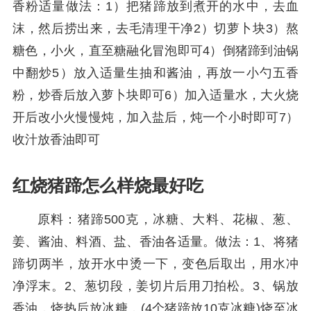
香粉适量做法：1）把猪蹄放到煮开的水中，去血
沫，然后捞出来，去毛清理干净2）切萝卜块3）熬
糖色，小火，直至糖融化冒泡即可4）倒猪蹄到油锅
中翻炒5）放入适量生抽和酱油，再放一小勺五香
粉，炒香后放入萝卜块即可6）加入适量水，大火烧
开后改小火慢慢炖，加入盐后，炖一个小时即可7）
收汁放香油即可
红烧猪蹄怎么样烧最好吃
原料：猪蹄500克，冰糖、大料、花椒、葱、
姜、酱油、料酒、盐、香油各适量。做法：1、将猪
蹄切两半，放开水中烫一下，变色后取出，用水冲
净浮末。2、葱切段，姜切片后用刀拍松。3、锅放
香油，烧热后放冰糖，(4个猪蹄放10克冰糖)烧至冰