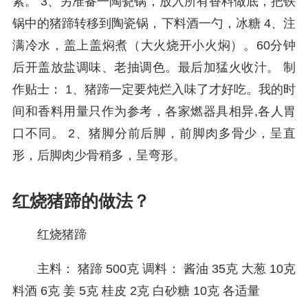
紧。 3、另准备一陶瓷锅，放入所有香料做底，把铁
锅中的猪蹄转移到陶瓷锅，下料酒一勺，冰糖 4、注
满冷水，盖上盖焖煮（大火烧开小火焖）。60分钟
后开盖放盐调味、老抽调色。最后加猛火收汁。 制
作贴士： 1、猪蹄一定要炖烂入味了才好吃。我的时
间和香料用量只作为参考，各家燃器具相异,各人胃
口不同。 2、猪脚分前后脚，前脚肉多骨少，呈直
形，后脚肉少骨稍多，呈弯形。
红烧猪蹄的做法？
红烧猪蹄
主料： 猪蹄 500克 调料： 酱油 35克 大葱 10克
料酒 6克 姜 5克 桂皮 2克 白砂糖 10克 各适量