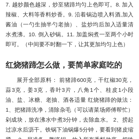
7. 越炒颜色越深，炒至猪蹄均匀上色即可。8. 加入
辣椒、大料等香料炒香。9. 沿着锅边喷入料酒,加入
酱油（一勺生抽半勺老抽）、盐炒均后加入适量清
水煮沸。10. 倒入砂锅。11. 加盖焖煮一至两个小时
即可。（中间要不时翻一下，让其更加均匀上色）
红烧猪蹄怎么做，要简单家庭吃的
展开全部原料： 前猪蹄600克，干红椒30克，
蒜3克，姜3克，香叶3片，八角1个、桂皮1小段
油、盐、冰糖、老抽、酒各适量 红烧猪蹄的做法：
1、把猪蹄洗净，清除杂毛（可以请菜场师傅帮忙）
剁成块，放在沸水中煮3分钟，去除血水。 2、捞起
过凉水后沥干。铁锅下油锅爆5分钟，要看到猪皮缩