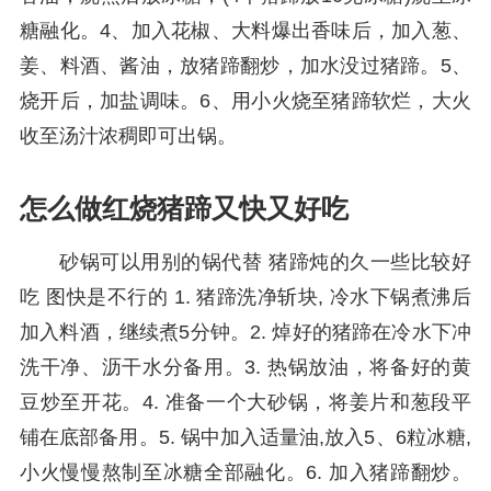
糖融化。4、加入花椒、大料爆出香味后，加入葱、
姜、料酒、酱油，放猪蹄翻炒，加水没过猪蹄。5、
烧开后，加盐调味。6、用小火烧至猪蹄软烂，大火
收至汤汁浓稠即可出锅。
怎么做红烧猪蹄又快又好吃
砂锅可以用别的锅代替 猪蹄炖的久一些比较好
吃 图快是不行的 1. 猪蹄洗净斩块, 冷水下锅煮沸后
加入料酒，继续煮5分钟。2. 焯好的猪蹄在冷水下冲
洗干净、沥干水分备用。3. 热锅放油，将备好的黄
豆炒至开花。4. 准备一个大砂锅，将姜片和葱段平
铺在底部备用。5. 锅中加入适量油,放入5、6粒冰糖,
小火慢慢熬制至冰糖全部融化。6. 加入猪蹄翻炒。