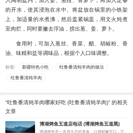
入陶制盆内，加入姜、葱段、青萝卜，再加入足够
的开水，使其浸泡在水中。将盆放在锅里的小铁架
上，加适量的水煮沸，然后盖紧锅盖，用文火炖煮
至肉烂，同时要撇去浮油，捞出葱、姜、萝卜。
食用时，可加入葱丝、香菜、醋、胡椒粉、香
油、味精和盐等调味品，根据个人口味调整。
标签:
新疆特色小吃
吐鲁番清炖羊肉的做法
吐鲁番清炖羊肉
“吐鲁番清炖羊肉哪家好吃 (吐鲁番清炖羊肉)” 的相关
文章
博湖烤鱼五道店电话 (博湖烤鱼五道黑)
博湖烤鱼是一道原生态的美食，口感鲜嫩可口，它