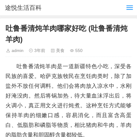
途悦生活百科
吐鲁番清炖羊肉哪家好吃 (吐鲁番清炖
羊肉)
admin
3年前
美食
550
吐鲁番清炖羊肉是一道新疆特色小吃，深受各
民族的喜爱。哈萨克族牧民在烹饪肉类时，除了加
盐外不放任何调料。他们会将肉放入凉水中，水刚
好淹没肉。然后将锅加热，待大量血沫浮出后，将
火调小，真正用文火进行炖煮。这种烹饪方式能够
保持羊肉的细嫩口感，容易消化，而且富含高蛋
白、低脂肪和磷脂等物质，相比猪肉和牛肉，羊肉
的脂肪含量和胆固醇含量都较低。