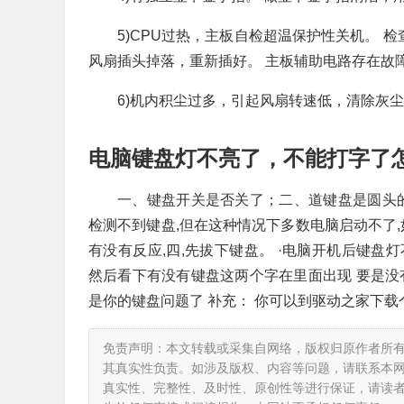
5)CPU过热，主板自检超温保护性关机。 
风扇插头掉落，重新插好。 主板辅助电路存在故
6)机内积尘过多，引起风扇转速低，清除灰尘
电脑键盘灯不亮了，不能打字了
一、键盘开关是否关了；二、道键盘是圆头的
检测不到键盘,但在这种情况下多数电脑启动不了,
有没有反应,四,先拔下键盘。 ·电脑开机后键
然后看下有没有键盘这两个字在里面出现 要是没
是你的键盘问题了 补充： 你可以到驱动之家下
免责声明：本文转载或采集自网络，版权归原作者所
其真实性负责。如涉及版权、内容等问题，请联系本
真实性、完整性、及时性、原创性等进行保证，请读