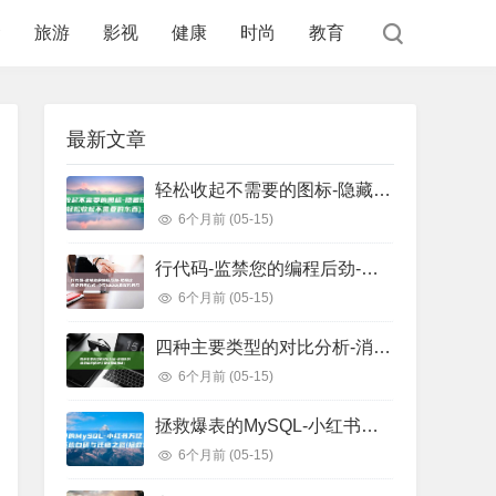
食
旅游
影视
健康
时尚
教育
最新文章
轻松收起不需要的图标-隐藏任务栏图标 (轻松收起不需要的东西)
6个月前
(05-15)
行代码-监禁您的编程后劲-把握这些正则表白式-少写1000 (监狱代码几位数)
6个月前
(05-15)
四种主要类型的对比分析-消息队列选型指南 (四种主要类型信用证)
6个月前
(05-15)
拯救爆表的MySQL-小红书万亿级存储系统自研与迁移之路 (拯救爆戾男主)
6个月前
(05-15)