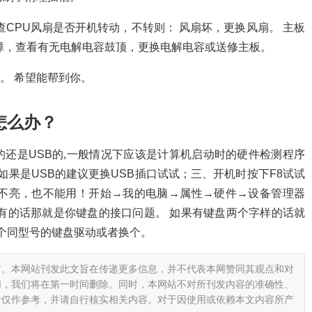
检查CPU风扇是否开机转动，不转则： 风扇坏，更换风扇。 主板
障，查看有无电解电容鼓顶，更换电解电容或送修主板。
。 希望能帮到你。
怎么办？
还是USB的,一般情况下应该是计算机启动时的硬件检测程序
如果是USB的建议更换USB插口试试；三、开机时按下F8试试
盘灯不亮，也不能用！开始→我的电脑→属性→硬件→设备管理器
有的话那就是你键盘的接口问题。 如果有键盘两个字样的话就
载个同型号的键盘驱动或者换个。
有。本网站刊发此文旨在传递更多信息，并不代表本网赞同其观点和对
网，我们将在第一时间删除。同时，本网站不对所刊发内容的准确性、
者仅作参考，并请自行核实相关内容。对于因使用或依赖本文内容所产