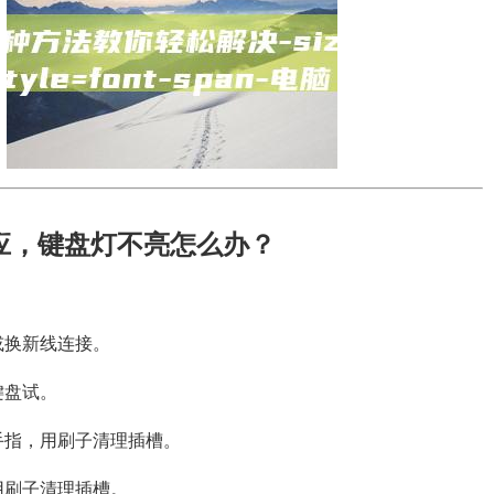
。
应，键盘灯不亮怎么办？
：
或换新线连接。
键盘试。
手指，用刷子清理插槽。
用刷子清理插槽。