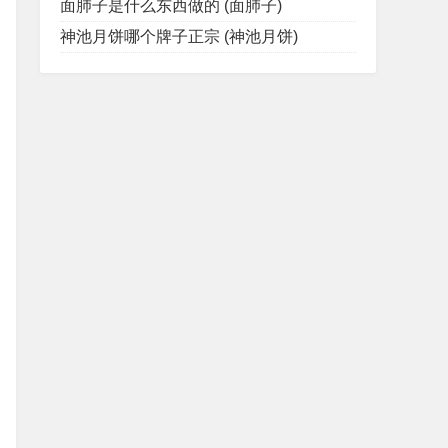
面肺子是什么东西做的 (面肺子)
神池月饼哪个牌子正宗 (神池月饼)