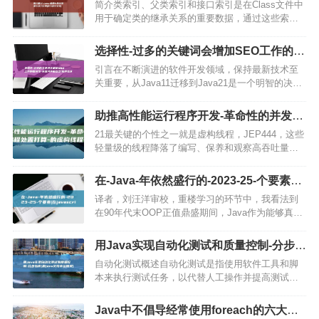
现 (深入探讨交流)
简介类索引、父类索引和接口索引是在Class文件中
用于确定类的继承关系的重要数据，通过这些索
引，Java虚拟机，JVM，可以准确地建立类之间的
继承关系，实现多态性和接口的实现，类索引类索
选择性-过多的关键词会增加SEO工作的复
引用于确定类的…
杂性-关键词不应过多 (选择性太多)
引言在不断演进的软件开发领域，保持最新技术至
关重要，从Java11迁移到Java21是一个明智的决
定，它带来了显着的优势和创新，可以提升应用程
序的安全性、性能和开发效率，主要迁移理由1.安全
助推高性能运行程序开发-革命性的并发编
性，保护你…
程处置打算-的虚构线程-Java-21 (高性能
21最关键的个性之一就是虚构线程，JEP444，这些
运作有什么用)
轻量级的线程降落了编写、保养和观察高吞吐量并
行运行所需的致力，在探讨新个性之前，让咱们先
看一下以后的形态，以便更好地理解它试图处置什
在-Java-年依然盛行的-2023-25-个要素
么疑问以及带来了…
(在javascript中)
译者，刘汪洋审校，重楼学习的环节中，我看法到
在90年代末OOP正值鼎盛期间，Java作为能够真正
成功这些概念的言语显得尤为突出，虽然我此前学
过C，，但相比Java影响较小，我特意参观Java的
用Java实现自动化测试和质量控制-分步指
平台独立…
南 (用java实现幸运抽奖)
自动化测试概述自动化测试是指使用软件工具和脚
本来执行测试任务，以代替人工操作并提高测试效
率，自动化测试的优势提高效率可重复性提高覆盖
率错误可追溯性持续集成Java实现自动化测试的步
Java中不倡导经常使用foreach的六大场
骤选择测试框架设计测…