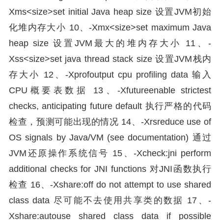
Xms<size>set initial Java heap size 设置JVM初始
化堆内存大小 10、-Xmx<size>set maximum Java
heap size 设置JVM最大的堆内存大小 11、-
Xss<size>set java thread stack size 设置JVM栈内
存大小 12、-Xprofoutput cpu profiling data 输入
CPU概要表数据 13、-Xfutureenable strictest
checks, anticipating future default 执行严格的代码
检查，预测可能出现的情况 14、-Xrsreduce use of
OS signals by Java/VM (see documentation) 通过
JVM还原操作系统信号 15、-Xcheck:jni perform
additional checks for JNI functions 对JNI函数执行
检查 16、-Xshare:off do not attempt to use shared
class data 尽可能不去使用共享类的数据 17、-
Xshare:autouse shared class data if possible