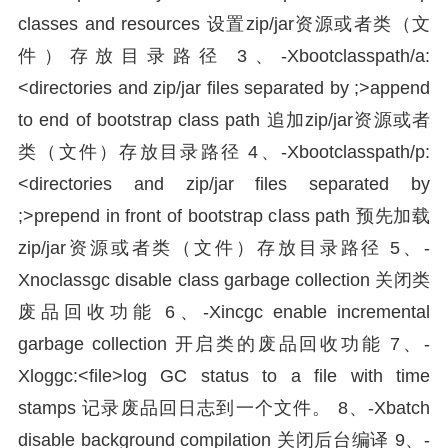
classes and resources 设置zip/jar资源或者类（文
件）存放目录路径 3、-Xbootclasspath/a:
<directories and zip/jar files separated by ;>append
to end of bootstrap class path 追加zip/jar资源或者
类（文件）存放目录路径 4、-Xbootclasspath/p:
<directories and zip/jar files separated by
;>prepend in front of bootstrap class path 预先加载
zip/jar资源或者类（文件）存放目录路径 5、-
Xnoclassgc disable class garbage collection 关闭类
废品回收功能 6、-Xincgc enable incremental
garbage collection 开启类的废品回收功能 7、-
Xloggc:<file>log GC status to a file with time
stamps 记录废品回日志到一个文件。 8、-Xbatch
disable background compilation 关闭后台编译 9、-