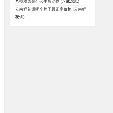
八戒戏凤是什么生肖动物 (八戒戏凤)
云南鲜花饼哪个牌子最正宗价格 (云南鲜
花饼)
rl'localhost:15000/config_dump'>ingressgatewa