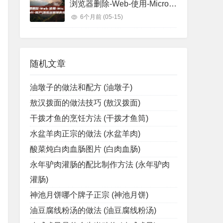
浏览器删除-Web-使用-Microsoft-账户 (浏览器删除的视频怎么找回)
6个月前
(05-15)
tio.io/v1alpha3kind:Gatewaymetadata:name:bo
随机文章
油墩子的做法和配方 (油墩子)
敖汉拨面的做法技巧 (敖汉拨面)
干拨才鱼的烹饪方法 (干拨才鱼筒)
水盆羊肉正宗的做法 (水盆羊肉)
酸菜炖白肉血肠图片 (白肉血肠)
永年驴肉灌肠的配比制作方法 (永年驴肉
灌肠)
神池月饼哪个牌子正宗 (神池月饼)
-nistio-system--/bin/bashistio-proxy@istio-i
油豆腐线粉汤的做法 (油豆腐线粉汤)