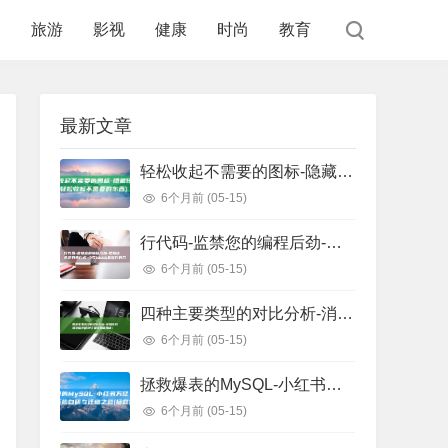
食
旅游
影视
健康
时尚
教育
最新文章
轻松收起不需要的图标-隐藏任务栏图标 (轻松收起不需要的东西)
6个月前
(05-15)
行代码-监禁您的编程后劲-把握这些正则表白式-少写1000 (监狱代码几位数)
6个月前
(05-15)
四种主要类型的对比分析-消息队列选型指南 (四种主要类型信用证)
6个月前
(05-15)
拯救爆表的MySQL-小红书万亿级存储系统自研与迁移之路 (拯救爆戾男主)
6个月前
(05-15)