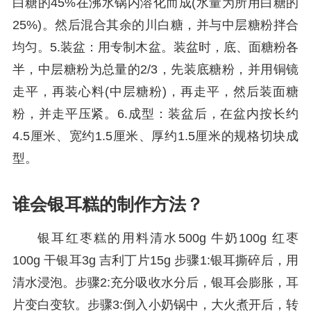
白糖的45%在沸水锅内溶化而成(水量为所用白糖的
25%)。然后混合其余的川白糖，并与中层糖粉拌合
均匀。5.装盆：用专制木盆。装盆时，底、面糖粉各
半，中层糖粉为总量的2/3，先装底糖粉，并用铜镜
走平，再装心料(中层糖粉)，再走平，然后装面糖
粉，并走平压紧。6.成型：装盆后，在盆内按长约
4.5厘米、宽约1.5厘米、厚约1.5厘米的规格切块成
型。
谁会银耳糕的制作方法？
银耳红枣糕的用料清水500g 牛奶100g 红枣
100g 干银耳3g 吉利丁片15g 步骤1:银耳撕碎后，用
清水浸泡。步骤2:充分吸收水分后，银耳会膨胀，耳
片变白变软。步骤3:倒入小奶锅中，大火煮开后，转