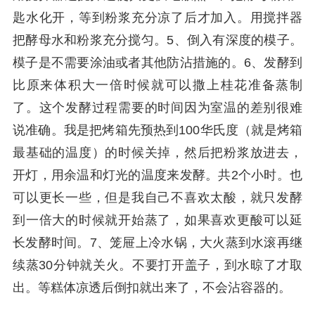
匙水化开，等到粉浆充分凉了后才加入。用搅拌器
把酵母水和粉浆充分搅匀。5、倒入有深度的模子。
模子是不需要涂油或者其他防沾措施的。6、发酵到
比原来体积大一倍时候就可以撒上桂花准备蒸制
了。这个发酵过程需要的时间因为室温的差别很难
说准确。我是把烤箱先预热到100华氏度（就是烤箱
最基础的温度）的时候关掉，然后把粉浆放进去，
开灯，用余温和灯光的温度来发酵。共2个小时。也
可以更长一些，但是我自己不喜欢太酸，就只发酵
到一倍大的时候就开始蒸了，如果喜欢更酸可以延
长发酵时间。7、笼屉上冷水锅，大火蒸到水滚再继
续蒸30分钟就关火。不要打开盖子，到水晾了才取
出。等糕体凉透后倒扣就出来了，不会沾容器的。