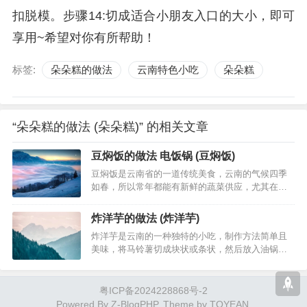
扣脱模。步骤14:切成适合小朋友入口的大小，即可
享用~希望对你有所帮助！
标签:
朵朵糕的做法
云南特色小吃
朵朵糕
“朵朵糕的做法 (朵朵糕)” 的相关文章
豆焖饭的做法 电饭锅 (豆焖饭)
豆焖饭是云南省的一道传统美食，云南的气候四季
如春，所以常年都能有新鲜的蔬菜供应，尤其在冬
季，青蚕豆和青豌豆等蔬菜上市，青蚕豆米是指尚
未完全成熟的绿色蚕豆，剥去外壳后留下的肉仁，
炸洋芋的做法 (炸洋芋)
味道鲜美，每年春节期间，…
炸洋芋是云南的一种独特的小吃，制作方法简单且
美味，将马铃薯切成块状或条状，然后放入油锅中
炸制，炸洋芋有几种不同的程度，包括夹生、透熟
和酥脆，为了增加口感和味道，人们还会加入各种
调料，例如腐乳、腌酸萝卜…
粤ICP备2024228868号-2
Powered By
Z-BlogPHP
. Theme by
TOYEAN
.