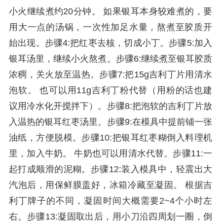
小火继续煮约20分钟。 如果银耳本身较难煮的，要
用大一点的汤锅，一次性加足水量，熬煮至胶质开
始出现。步骤4:把红枣去核，切成小丁。步骤5:加入
银耳汤里，继续小火熬煮。步骤6:继续煮至银耳胶质
浓稠，关火放至温热。步骤7:把15g吉利丁片用清水
泡软。 也可以用11g吉利丁粉代替（用粉的话也建
议用冷水化开搅拌下）。步骤8:把泡软的吉利丁片放
入温热的银耳红枣汤里。步骤9:在模具中提前铺一张
油纸，方便脱模。步骤10:把银耳红枣糊倒入料理机
里，加入牛奶。 牛奶也可以用清水代替。步骤11:一
起打成顺滑的泥糊。步骤12:装入模具中，轻震出大
汽泡后，用保鲜膜盖好，冰箱冷藏至凝固。 根据吉
利丁牌子的不同，凝固时间大概需要2~4个小时左
右。步骤13:凝固取出后，用小刀沿四周划一圈，倒