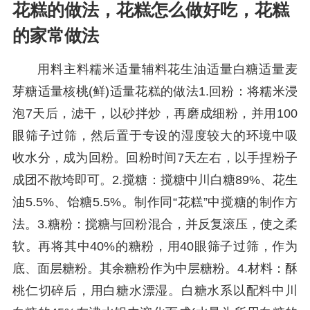
花糕的做法，花糕怎么做好吃，花糕
的家常做法
用料主料糯米适量辅料花生油适量白糖适量麦
芽糖适量核桃(鲜)适量花糕的做法1.回粉：将糯米浸
泡7天后，滤干，以砂拌炒，再磨成细粉，并用100
眼筛子过筛，然后置于专设的湿度较大的环境中吸
收水分，成为回粉。回粉时间7天左右，以手捏粉子
成团不散垮即可。2.搅糖：搅糖中川白糖89%、花生
油5.5%、饴糖5.5%。制作同“花糕”中搅糖的制作方
法。3.糖粉：搅糖与回粉混合，并反复滚压，使之柔
软。再将其中40%的糖粉，用40眼筛子过筛，作为
底、面层糖粉。其余糖粉作为中层糖粉。4.材料：酥
桃仁切碎后，用白糖水漂湿。白糖水系以配料中川