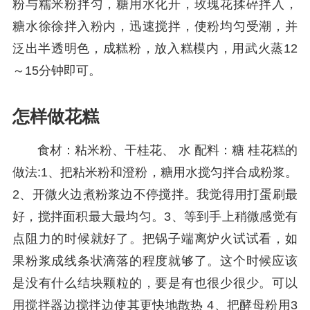
粉与糯米粉拌匀，糖用水化开，玫瑰花揉碎拌入，
糖水徐徐拌入粉内，迅速搅拌，使粉均匀受潮，并
泛出半透明色，成糕粉，放入糕模内，用武火蒸12
～15分钟即可。
怎样做花糕
食材：粘米粉、干桂花、 水 配料：糖 桂花糕的
做法:1、把粘米粉和澄粉，糖用水搅匀拌合成粉浆。
2、开微火边煮粉浆边不停搅拌。我觉得用打蛋刷最
好，搅拌面积最大最均匀。3、等到手上稍微感觉有
点阻力的时候就好了。把锅子端离炉火试试看，如
果粉浆成线条状滴落的程度就够了。这个时候应该
是没有什么结块颗粒的，要是有也很少很少。可以
用搅拌器边搅拌边使其更快地散热 4、把酵母粉用3