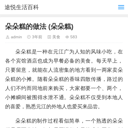
途悦生活百科
朵朵糕的做法 (朵朵糕)
admin
3年前
美食
583
朵朵糕是一种在元江广为人知的风味小吃，在
各个宾馆酒店也成为早餐必备的美食。每天早上，
只要留意，就能在人流密集的地方看到一两家卖朵
朵糕的小摊。随着朵朵糕的香味四散传播，路过的
人们不约而同地前来购买，大家都要一个、两个，
小摊瞬间被围得水泄不通。朵朵糕不仅受到本地人
的喜爱，熟悉元江的外地人也爱买来品尝。
朵朵糕的制作过程看似简单，一个熟透的朵朵