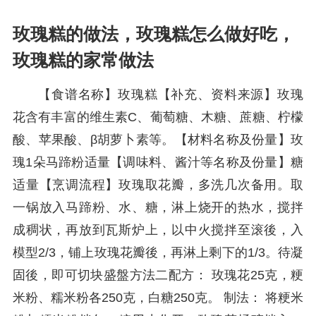
玫瑰糕的做法，玫瑰糕怎么做好吃，
玫瑰糕的家常做法
【食谱名称】玫瑰糕【补充、资料来源】玫瑰
花含有丰富的维生素C、葡萄糖、木糖、蔗糖、柠檬
酸、苹果酸、β胡萝卜素等。【材料名称及份量】玫
瑰1朵马蹄粉适量【调味料、酱汁等名称及份量】糖
适量【烹调流程】玫瑰取花瓣，多洗几次备用。取
一锅放入马蹄粉、水、糖，淋上烧开的热水，搅拌
成稠状，再放到瓦斯炉上，以中火搅拌至滚後，入
模型2/3，铺上玫瑰花瓣後，再淋上剩下的1/3。待凝
固後，即可切块盛盤方法二配方： 玫瑰花25克，粳
米粉、糯米粉各250克，白糖250克。 制法： 将粳米