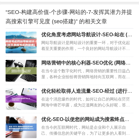
“SEO-构建高价值-个步骤-网站的-7-发挥其潜力并提
高搜索引擎可见度 (seo搭建)” 的相关文章
优化角度考虑网站导航设计-SEO-站在 (优
化角度考虑的因素)
网站导航设计是网站设计的重要一环，对于优化起
着至关重要的作用，一个良好的网站导航设计不仅
可以提高用户体验，还能有效提升搜索引擎的排
名，本文将从SEO优化角度，为您提供一些关于网
网络营销中的核心利器-SEO优化 (网络营
站导航设计的指导建议，一…
销中的买方代理模式类型)
在当今这个数字化时代，网络营销的重要性日益凸
显，各种企业纷纷将营销阵地转向互联网，而在网
络营销中，优化无疑是其中最为核心的技术之一，
本文将为您详细解析为何SEO优化如此重要，并为
优化轻松取得人造流量-SEO-经过 (进行优
您提供一些实用的建议，…
化)
在这个消息爆炸的时代，如何让自己的网站在茫茫
网海中锋芒毕露，成为泛滥网友的心头好呢，答案
就是启动优化，这是失掉人造流量的较简双方法，
SEO优化，全称搜查引擎优化，是经过针对网站内
优化-SEO-以使您的网站成为搜索终点的
容和结构的一系列调整，…
终极指南 (谷歌优化seo)
在当今的互联网时代，网站是企业和个人展示自
己、传播信息的关键平台，为了让更多的人看到你