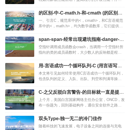
是多线程，在计算机迷信中，多线程是指一个进
程，程序的口头实例，中的多个线程同时口头，每
的区别-中-C-math.h-和-cmath (的区别中
个线程都是程序中独立的控…
的钱)
一、引言C，规范库中的<，cmath>，和C言语规范
库中的<，math.h>，均为数学函数库，它们提供了
一系列数学函数和常量，但是，这两者之间存在一
些关键的区别，本文旨在深化讨论现代C…
span-span-经常出现避坑指南-danger-C-
class=text (span是行内元素吗)
空指针调用成员函数会crash，当调用一个空指针所
指向的类的成员函数时，大少数人的反响都是程序
会crash，空指针并不指向任何有效的内存地址，所
以在调用成员函数时会尝试访问一个不存在的内存
用-言语成功一个循环队列-C (用言语写成
地址，从而造…
语有哪些)
本文将引见如何经常使用C言语成功一个循环队列，
包含队列的定义、入队、出队、判空和判满等操
作，代码成功将遵照专业编程规范，并经常使用注
释启动详细解释，一、引言队列是一种经常出现的
C-之父反驳白宫警告-的目标就一直是提高
数据结构，它遵照先进先出…
安全性-自诞生第一天起-C (c++之父精通
上个月，美国白宫国家网络主任办公室，ONCD，发
c++吗)
布一份题为，回到基础构件，通往安全软件之路，
的报告，呼吁开发人员停止使用容易出现内存安全
漏洞的编程语言，例如C和C，，改用内存安全编程
双头Type-独一无二的冷门佳作
语言进行开发，对于…
随着科技的飞速发展，电子设备之间的连接与充电