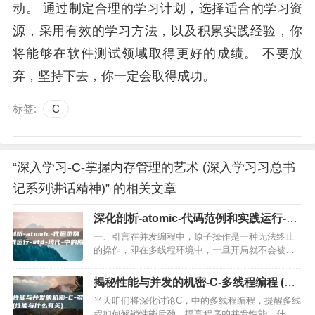
动。 通过制定合理的学习计划，选择适合的学习资
源，采用有效的学习方法，以及积累实践经验，你
将能够在软件测试领域取得更好的成绩。 不要放
弃，坚持下去，你一定会取得成功。
标签:
C
“深入学习-C-掌握内存管理的艺术 (深入学习习总书
记系列讲话精神)” 的相关文章
深化剖析-atomic-代码范例和实践运行-
std-现代-中的原子-C (深化剖析整改)
一、引言在并发编程中，原子操作是一种无法终止
的操作，即在多线程环境中，一旦开局就不会被其
余线程搅扰，C，11引入了std，atomic库以支持原
子操作，为并发编程提供了更为方便和高效的模
揭秘性能与并发的机密-C-多线程编程 (性
式，本文将深化…
能与什么有关)
当天咱们将深化讨论C，中的多线程编程，提醒多线
程如何解锁性能后劲，提高程序的并发性能，什么