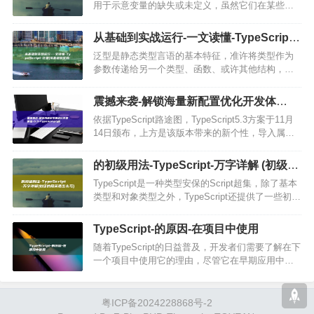
用于示意变量的缺失或未定义，虽然它们在某些状
况下或许看起来相似，并且都可以示意没有值，但
它们在语义和用法上存在一些关键的区别，上方…
从基础到实战运行-一文读懂-TypeScript-
泛型 (从基础到实战:全面讲解补液)
泛型是静态类型言语的基本特征，准许将类型作为
参数传递给另一个类型、函数、或许其他结构，
TypeScript支持泛型作为将类型安保引入组件的一种
形式，这些组件接受参数和前往值，其类型将是不
震撼来袭-解锁海量新配置优化开发体
确定的，直到它…
验-5.3-TypeScript (震撼来临)
依据TypeScript路途图，TypeScript5.3方案于11月
14日颁布，上方是该版本带来的新个性，导入属性
TypeScript5.3支持导入属性提案的最新降级，导入
属性的一个用例是向运转时提…
的初级用法-TypeScript-万字详解 (初级的
用英语怎么写)
TypeScript是一种类型安保的Script超集，除了基本
类型和对象类型之外，TypeScript还提供了一些初级
类型系统，使得咱们可以更好地处置复杂的数据结
构和业务逻辑，本文将深化讨论TypeS…
TypeScript-的原因-在项目中使用
随着TypeScript的日益普及，开发者们需要了解在下
一个项目中使用它的理由，尽管它在早期应用中遇
到了一些阻力，但在过去十年中，它已经迅速成为
一种广泛使用的编程语言，本文将介绍如何使用
TypeScr…
粤ICP备2024228868号-2