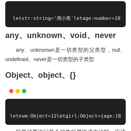
letstr:string='周小黑'letage:number=18letb
any、unknown、void、never
any、unknonwn是一切类型的父类型，null、
undefined、never是一切类型的子类型
Object、object、{}
letnum:Object=12letgirl:Object={age:18}