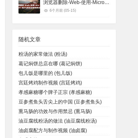
浏览器删除-Web-使用-Microsoft-账户 (浏览器删除的视频怎么找回)
6个月前
(05-15)
随机文章
粉汤的家常做法 (粉汤)
葛记焖饼总店在哪 (葛记焖饼)
包儿饭是哪里的 (包儿饭)
宫廷烤鸡制作视频 (宫廷烤鸡)
孝感麻糖哪个牌子正宗 (孝感麻糖)
豆参煮鱼头舌尖上的中国 (豆参煮鱼头)
熏马肠的功效与作用禁忌 (熏马肠)
油豆腐线粉汤的做法 (油豆腐线粉汤)
油卤腐配方与制作视频 (油卤腐)