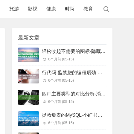
食
旅游
影视
健康
时尚
教育
最新文章
轻松收起不需要的图标-隐藏任务栏图标 (轻松收起不需要的东西)
6个月前
(05-15)
行代码-监禁您的编程后劲-把握这些正则表白式-少写1000 (监狱代码几位数)
6个月前
(05-15)
四种主要类型的对比分析-消息队列选型指南 (四种主要类型信用证)
6个月前
(05-15)
拯救爆表的MySQL-小红书万亿级存储系统自研与迁移之路 (拯救爆戾男主)
6个月前
(05-15)