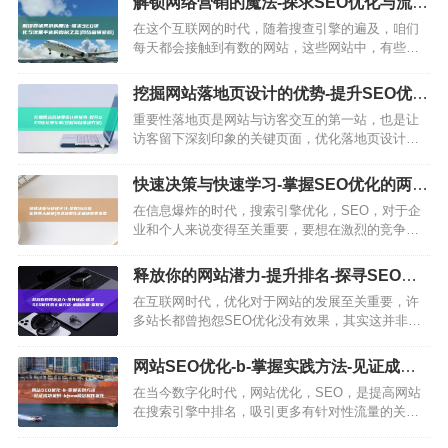
解锁网络营销的魔法-探求SEO优化与流量
化，这意味着我们需要讨好…
平衡的奥秘之匙 (网络营销密码)
在这个互联网的时代，随着搜查引擎的遍及，咱们
每天都会接触到有数的网站，这些网站中，有些是
大型网站，它们仰仗着低劣的优化技术和流量平衡
战略，成为了互联网的佼佼者，那么，这些大型网
挖掘网站落地页设计的优势-提升SEO优化
站的SEO优化技术和流量…
转化率 (挖掘网站落地方案)
重要性落地页是网站与访客交互的第一站，也是让
访客留下深刻印象的关键页面，优化落地页设计是
提高优化转化率的重要步骤，优化技巧页面标题和
描述使用简洁、有力的语言描述页面内容包含关键
快速决策与快速学习-掌握SEO优化的两大
词，以提高搜索引擎优化，…
秘诀 (快速决策比正确决策更重要)
在信息爆炸的时代，搜索引擎优化，SEO，对于企
业和个人来说变得至关重要，要想在激烈的竞争中
脱颖而出，你需要掌握两大法宝，快速决策和快速
学习，快速决策能力SEO优化是一个动态变化的过
释放你的网站潜力-提升排名-探寻SEO优
程，搜索引擎的算法不…
化的正确方法-增加流量-掌握策略 (释放你
在互联网时代，优化对于网站的发展至关重要，许
的网站英文)
多站长都曾抱怨SEO优化没有效果，其实这并非优
化本身的问题，而是你没有找对优化方法，本文将
为你提供一些实用的指导建议，助你找到最适合你
网站SEO优化-b-掌握实践方法-见证成功
的SEO优化方法，一、…
案例-b (seo网站制作优化)
在当今数字化时代，网站优化，SEO，是提高网站
在搜索引擎中排名，吸引更多有针对性流量的关键
策略，通过合理而有效的SEO优化方法，企业能够