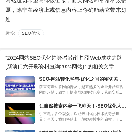
网站迫切希望与你做链接，而大网站却常常不太情
愿，除非在经济上或信息内容上你确能给它带来好
处。
标签:
SEO优化
“2024网站SEO优化趋势-指南针指引Web成功之路
(新澳门六开彩资料查询2024网站)” 的相关文章
SEO-网站转化率与-优化之间的密切关系
以及提升策略-深入剖析 (seo网站推广怎
前言随着互联网的普及，越来越多的企业开始重视
么做)
网络营销，致力于提高网站的转化率，从而实现企
业的营销目标，在这个过程中，优化作为提高网站
排名和吸引流量的重要手段，与网站转化率之间的
让自然搜索内容一飞冲天！-SEO优化大师
关系愈发明显，本文将深入…
的搜略 (自然搜索主要的步骤)
引言嘿，各位观众，欢迎来到优化技术的奇妙世
界！今天，我们将踏上一段妙趣横生的旅程，了解
如何让自然搜索内容像小鸟一样自由翱翔，SEO优
化，搜索引擎的导航员SEO的全称是搜索引擎优