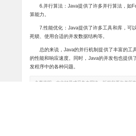
6.并行算法：Java提供了许多并行算法，如F
算能力。
7.性能优化：Java提供了许多工具和库，
死锁、使用合适的并发数据结构等。
总的来说，Java的并行机制提供了丰富的
的性能和响应速度。同时，Java的并发包也提
发程序中的各种问题。
免责声明：本文转载或采集自网络，版权归原作者所
其真实性负责。如涉及版权、内容等问题，请联系本
真实性、完整性、及时性、原创性等进行保证，请读
生的任何直接或间接损失，本网站不承担任何责任。
标签:
异步编程