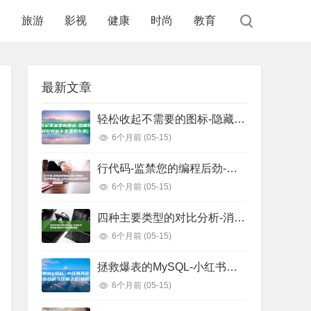
食
旅游
影视
健康
时尚
教育
最新文章
轻松收起不需要的图标-隐藏任务栏图标 (轻松收起不需要的东西)
6个月前
(05-15)
行代码-监禁您的编程后劲-把握这些正则表白式-少写1000 (监狱代码几位数)
6个月前
(05-15)
四种主要类型的对比分析-消息队列选型指南 (四种主要类型信用证)
6个月前
(05-15)
拯救爆表的MySQL-小红书万亿级存储系统自研与迁移之路 (拯救爆戾男主)
6个月前
(05-15)