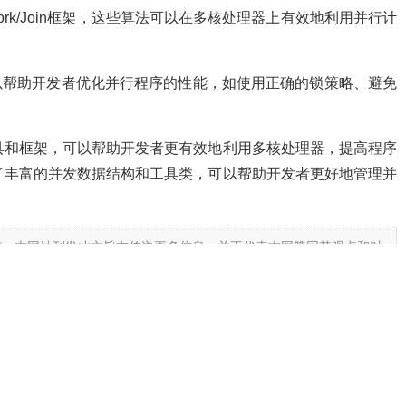
ork/Join框架，这些算法可以在多核处理器上有效地利用并行计
可以帮助开发者优化并行程序的性能，如使用正确的锁策略、避免
工具和框架，可以帮助开发者更有效地利用多核处理器，提高程序
供了丰富的并发数据结构和工具类，可以帮助开发者更好地管理并
有。本网站刊发此文旨在传递更多信息，并不代表本网赞同其观点和对
网，我们将在第一时间删除。同时，本网站不对所刊发内容的准确性、
者仅作参考，并请自行核实相关内容。对于因使用或依赖本文内容所产