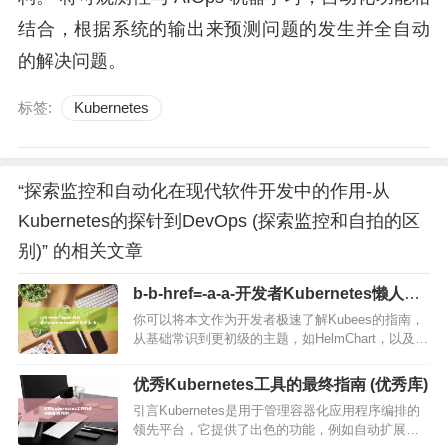
结合，根据系统的输出来预测问题的发生并全自动
的解决问题。
标签:
Kubernetes
“探索监控和自动化在现代软件开发中的作用-从
Kubernetes的探针到DevOps (探索监控和自拍的区
别)” 的相关文章
b-b-href=-a-a-开发者Kubernetes懒人指
南 (b-b-href=-a-a-开发者Kubernetes懒人
你可以将本文作为开发者极速了解Kubees的指南，
指南)
从基础常识到更初级的主题，如HelmChart，以及一
切这些如何影响你作为开发者，译自
KubernetesforLazyDevelopers，作者ma…
优秀Kubernetes工具的最终指南 (优秀库)
引言Kubernetes是用于管理容器化应用程序编排的
领先平台，它提供了出色的功能，例如自动扩展、