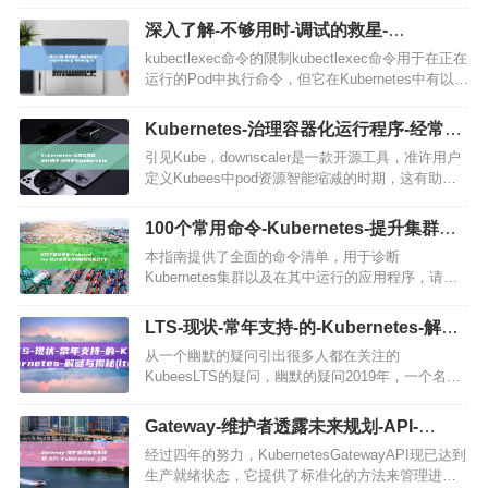
自动修复和负载平衡，这些功能使其成为软件工程
师的首选解决方案，Kubernetes的管理可能是一项
深入了解-不够用时-调试的救星-
艰巨…
superdebug-当debug-Kubernetes (深
kubectlexec命令的限制kubectlexec命令用于在正在
入了解不够)
运行的Pod中执行命令，但它在Kubernetes中有以下
限制，不能以root身份运行，容器通常以最小权限运
行，这限制了调试能力，镜…
Kubernetes-治理容器化运行程序-经常使
用 (kubernetes与docker的关系)
引见Kube，downscaler是一款开源工具，准许用户
定义Kubees中pod资源智能缩减的时期，这有助于
经过增加非高峰时段的资源经常使用量来降落基础
设备老本，在本文中，咱们将详细引见kube，d…
100个常用命令-Kubernetes-提升集群管
理和故障排除效率 (100个常用的关联词)
本指南提供了全面的命令清单，用于诊断
Kubernetes集群以及在其中运行的应用程序，请在
使用这些命令时务必将占位符，如<，
namespace>，和<，pod，name>，替换为特定
LTS-现状-常年支持-的-Kubernetes-解谜
值…
与揭秘 (ltsg)
从一个幽默的疑问引出很多人都在关注的
KubeesLTS的疑问，幽默的疑问2019年，一个名为
apiserverLoopbackClientServercertexpiredafter1ye
ar[1]的…
Gateway-维护者透露未来规划-API-
Kubernetes-上线-1.0 (gateway翻译成中
经过四年的努力，KubernetesGatewayAPI现已达到
文)
生产就绪状态，它提供了标准化的方法来管理进出