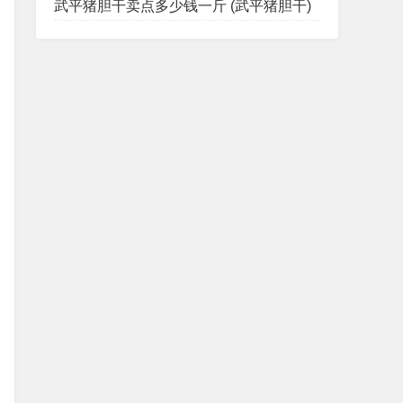
武平猪胆干卖点多少钱一斤 (武平猪胆干)