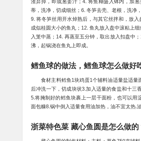
渣弃掉，即成葱姜汁；4. 将鱼糊盛入钵内，加葱
蒂，洗净，切成细丝；6. 冬笋去壳、老根，洗净，
9. 将冬笋丝用开水焯熟后，与其它丝拌和，放入盘
成似桂圆大小的鱼丸；12. 鱼丸放入盘中滚粘上
入笼中蒸；14. 再蒸至五分钟，取出放入扣盘中；
沸，起锅浇在鱼丸上即成。
鳕鱼球的做法，鳕鱼球怎么做好
食材主料鳕鱼1块鸡蛋1个辅料油适量盐适量面
后冲洗一下，切成块状3.加入适量的食盐和十三
5.将腌制好的鳕鱼块裹上一层干面粉，也可以用淀
面包糠8.锅中倒入适量食用油加热，油不宜太热
浙菜特色菜 藏心鱼圆是怎么做的