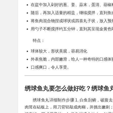
在盆中加入剁好的葱、姜、蒜末，蛋清、葫椒
随后，再加入适量的精盐，继续搅拌，直到鱼
将鱼肉混合物捏成球状或四喜丸子状，放入预
用勺子不断搅拌约五分钟，直到其呈现金黄色
特点：
球体较大，形状美观，容易消化
外表焦脆，内部嫩滑，给人一种奇特的口感体
口感爽口，令人享受。
绣球鱼丸要怎么做好吃？绣球鱼
绣球鱼丸详细制作步骤 1. 白鱼刮鳞，破腹
肉茸在砧板上，用刀背轻敲成肉糊，并挑出嫩刺；