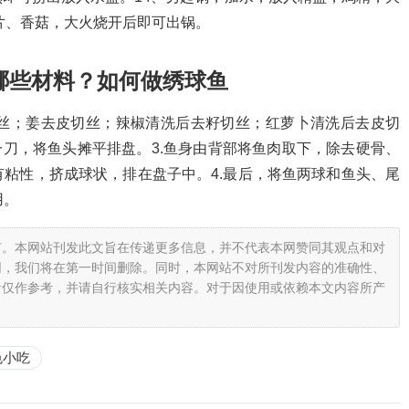
腿片、香菇，大火烧开后即可出锅。
哪些材料？如何做绣球鱼
切丝；姜去皮切丝；辣椒清洗后去籽切丝；红萝卜清洗后去皮切
一刀，将鱼头摊平排盘。3.鱼身由背部将鱼肉取下，除去硬骨、
粘性，挤成球状，排在盘子中。4.最后，将鱼两球和鱼头、尾
用。
有。本网站刊发此文旨在传递更多信息，并不代表本网赞同其观点和对
网，我们将在第一时间删除。同时，本网站不对所刊发内容的准确性、
者仅作参考，并请自行核实相关内容。对于因使用或依赖本文内容所产
色小吃