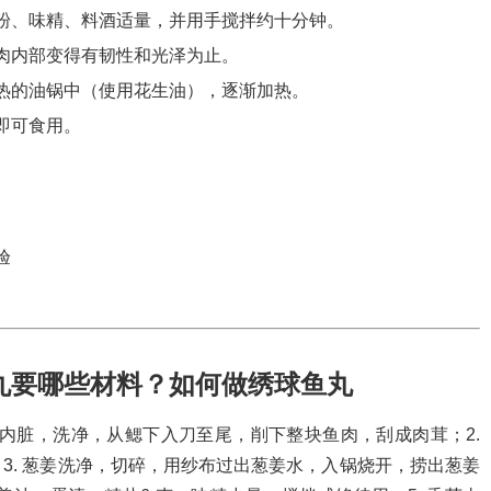
粉、味精、料酒适量，并用手搅拌约十分钟。
肉内部变得有韧性和光泽为止。
热的油锅中（使用花生油），逐渐加热。
即可食用。
验
丸要哪些材料？如何做绣球鱼丸
去内脏，洗净，从鳃下入刀至尾，削下整块鱼肉，刮成肉茸；2.
3. 葱姜洗净，切碎，用纱布过出葱姜水，入锅烧开，捞出葱姜