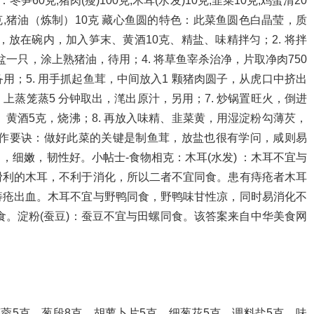
60克,猪肉(瘦)100克,木耳(水发)10克,韭菜10克,鸡蛋清20
精2克,猪油（炼制）10克 藏心鱼圆的特色：此菜鱼圆色白晶莹，质
末，放在碗内，加入笋末、黄酒10克、精盐、味精拌匀；2. 将拌
汤盆一只，涂上熟猪油，待用；4. 将草鱼宰杀治净，片取净肉750
；5. 用手抓起鱼茸，中间放入1 颗猪肉圆子，从虎口中挤出
，上蒸笼蒸5 分钟取出，滗出原汁，另用；7. 炒锅置旺火，倒进
、黄酒5克，烧沸；8. 再放入味精、韭菜黄，用湿淀粉勾薄芡，
制作要诀：做好此菜的关键是制鱼茸，放盐也很有学问，咸则易
细嫩，韧性好。小帖士-食物相克：木耳(水发) ：木耳不宜与
滑利的木耳，不利于消化，所以二者不宜同食。患有痔疮者木耳
痔疮出血。木耳不宜与野鸭同食，野鸭味甘性凉，同时易消化不
食。淀粉(蚕豆)：蚕豆不宜与田螺同食。该答案来自中华美食网
料蒜蓉5克，葱段8克，胡萝卜片5克，细葱花5克。调料盐5克，味