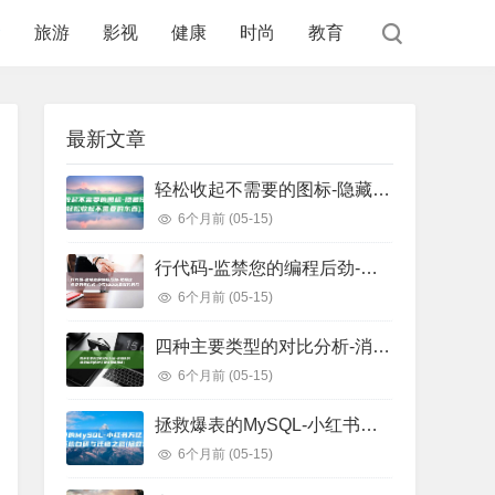
食
旅游
影视
健康
时尚
教育
最新文章
轻松收起不需要的图标-隐藏任务栏图标 (轻松收起不需要的东西)
6个月前
(05-15)
行代码-监禁您的编程后劲-把握这些正则表白式-少写1000 (监狱代码几位数)
6个月前
(05-15)
四种主要类型的对比分析-消息队列选型指南 (四种主要类型信用证)
6个月前
(05-15)
拯救爆表的MySQL-小红书万亿级存储系统自研与迁移之路 (拯救爆戾男主)
6个月前
(05-15)