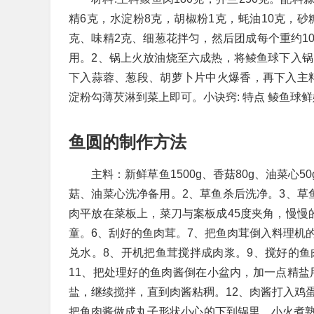
精6克，水淀粉8克，胡椒粉1克，蚝油10克，砂
克、味精2克、细葱花拌匀，然后团成每个重约10
用。2、锅上火放油烧至六成热，将鲮鱼球下入锅
下入蒜蓉、葱段、胡萝卜片中火爆香，再下入主料
淀粉勾薄芡淋到菜上即可。小诀窍: 特点 鲮鱼球
鱼圆的制作方法
主料：新鲜草鱼1500g、香菇80g、油菜心
菇、油菜心洗净备用。2、草鱼杀后洗净。3、草
肉平放在菜板上，菜刀与案板成45度夹角，慢慢
童。6、刮好的鱼肉茸。7、把鱼肉茸倒入料理机
兑水。8、开机把鱼茸搅拌成肉浆。9、搅好的鱼
11、把处理好的鱼肉酱倒在小盆内，加一点精盐
盐，继续搅拌，直到肉酱粘稠。12、肉酱打入鸡
把鱼肉酱做成丸子形状小心的下到锅里，小火煮熟