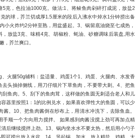
糖5克，色拉油1000克。做法:1、将鲮鱼肉剁碎打成泥，放盐2
克的球，芥兰切成厚1.5厘米的段后入沸水中焯水1分钟捞出备
内小火炸约2分钟至熟，用盆盛起。3、锅留底油烧至七成热，
，放盐3克、味精4克、胡椒粉、蚝油、砂糖调味后装盘,用水
鲜嫩，芥兰爽口。
50g、火腿50g辅料：盐适量、鸡蛋1个1、鸡蛋、火腿肉、水发香
鱼去头抽掉侧线，用刀仔细片下草鱼肉，不要带大刺。4、把鱼
的刮鱼肉。5、刮下的鱼肉茸，这样做的鱼圆无刺适合老人和儿
的容器里按照1：1的比例兑水，如果喜欢弹性大的鱼圆，可以少
肉酱。10、把鱼肉酱倒在纱布上，用清水冲洗下，去除鱼血。
用手顺一个方向用力搅拌。 如果感到肉酱没搅上劲可再加点精
蛋清后继续搅拌上劲。13、锅内坐水水不要太热，然后用小勺子
即可捞出放入水盆。14、另起锅，加水，放入精盐，鸡精，大