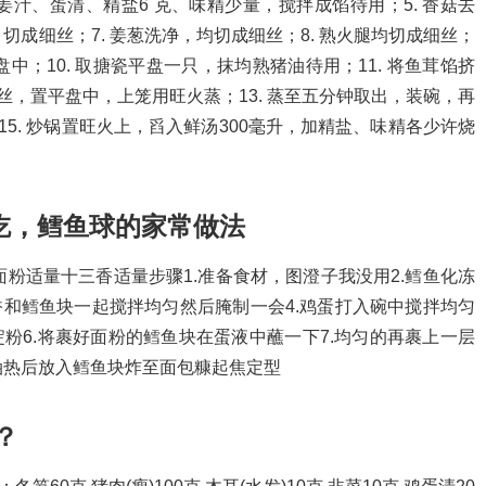
姜汁、蛋清、精盐6 克、味精少量，搅拌成馅待用；5. 香菇去
切成细丝；7. 姜葱洗净，均切成细丝；8. 熟火腿均切成细丝；
中；10. 取搪瓷平盘一只，抹均熟猪油待用；11. 将鱼茸馅挤
细丝，置平盘中，上笼用旺火蒸；13. 蒸至五分钟取出，装碗，再
15. 炒锅置旺火上，舀入鲜汤300毫升，加精盐、味精各少许烧
吃，鳕鱼球的家常做法
粉适量十三香适量步骤1.准备食材，图澄子我没用2.鳕鱼化冻
香和鳕鱼块一起搅拌均匀然后腌制一会4.鸡蛋打入碗中搅拌均匀
粉6.将裹好面粉的鳕鱼块在蛋液中蘸一下7.均匀的再裹上一层
.油热后放入鳕鱼块炸至面包糠起焦定型
？