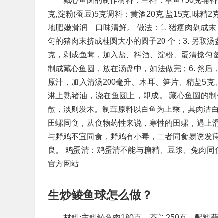
藏心鱼圆的制作材料：主料：草鱼750克辅料：冬笋
克,淀粉(蚕豆)5克调料：黄酒20克,盐15克,味
地肥嫩滑润，口味清鲜。 做法：1. 猪瘦肉剁成
匀的猪肉末挤成桂圆大小的圆子20 个；3. 另取
克，剁成鱼茸，加入盐、料酒、淀粉、蛋清搅匀备用
制成藏心鱼圆，放在汤盘中，如法做完；6. 然后
原汁，加入清汤200毫升、木耳、笋片、精盐5克
淋上熟猪油，浇在鱼圆上，即成。 藏心鱼圆的
散，淡则发木。制茸原料以白鱼为上乘，其肉洁白，
田螺同食，从食物药性来说，寒性的田螺，遇上
与野鸡不宜同食，野鸡有小毒，二者同食易诱发
良。 鸡蛋清：鸡蛋清不能与糖精、豆浆、兔肉同
官方网站
生炒鲮鱼球怎么做？
材料:主料鲮鱼肉180克，芥兰250克。配