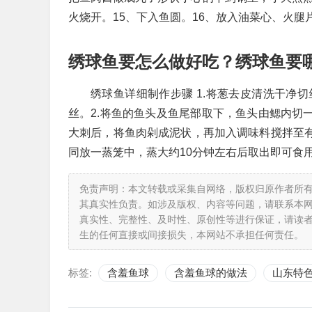
火烧开。15、下入鱼圆。16、放入油菜心、火
绣球鱼要怎么做好吃？绣球鱼要
绣球鱼详细制作步骤 1.将葱去皮清洗干净
丝。2.将鱼的鱼头及鱼尾部取下，鱼头由鳃内切
大刺后，将鱼肉剁成泥状，再加入调味料搅拌至有
同放一蒸笼中，蒸大约10分钟左右后取出即可食
免责声明：本文转载或采集自网络，版权归原作者所
其真实性负责。如涉及版权、内容等问题，请联系本
真实性、完整性、及时性、原创性等进行保证，请读
生的任何直接或间接损失，本网站不承担任何责任。
标签:
含羞鱼球
含羞鱼球的做法
山东特