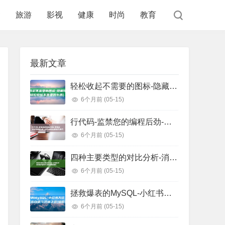
食
旅游
影视
健康
时尚
教育
最新文章
轻松收起不需要的图标-隐藏任务栏图标 (轻松收起不需要的东西)
6个月前
(05-15)
行代码-监禁您的编程后劲-把握这些正则表白式-少写1000 (监狱代码几位数)
6个月前
(05-15)
四种主要类型的对比分析-消息队列选型指南 (四种主要类型信用证)
6个月前
(05-15)
拯救爆表的MySQL-小红书万亿级存储系统自研与迁移之路 (拯救爆戾男主)
6个月前
(05-15)