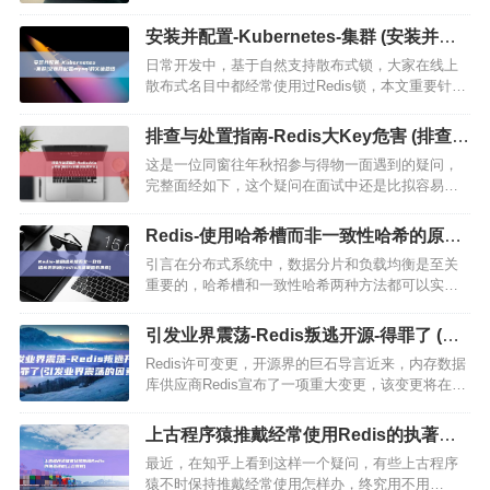
碌造成超时等，智能重试机制可大幅防止此类缺
点，保证操作成功口头，1引发临时性缺点的要素
安装并配置-Kubernetes-集群 (安装并配
1.1缺点触发了高可用机制…
置mysql的实验总结)
日常开发中，基于自然支持散布式锁，大家在线上
散布式名目中都经常使用过Redis锁，本文重要针对
日常开发中加锁环节中某些意外场景启动解说与剖
析，本文解说示例代码都在https，.com，
排查与处置指南-Redis大Key危害 (排查与
wayn111，…
处置指的是什么)
这是一位同窗往年秋招参与得物一面遇到的疑问，
完整面经如下，这个疑问在面试中还是比拟容易遇
到的，尤其是在调查性能优化相关常识点的时刻，
通常状况下，问了bigkey，大Key，还会继续问
Redis-使用哈希槽而非一致性哈希的原因
hotkey，热K…
(redis淘汰策略有哪些)
引言在分布式系统中，数据分片和负载均衡是至关
重要的，哈希槽和一致性哈希两种方法都可以实现
这些目标，但它们各有优缺点，本文将讨论为什么
在某些情况下使用哈希槽而不是一致性哈希，哈希
引发业界震荡-Redis叛逃开源-得罪了 (引
槽哈希槽是一种使用哈希函…
发业界震荡的因素)
Redis许可变更，开源界的巨石导言近来，内存数据
库供应商Redis宣布了一项重大变更，该变更将在开
源界掀起轩然大波，Redis将转向双许可模式，并采
用更严格的许可条款，此举引起了社区的广泛不满
上古程序猿推戴经常使用Redis的执著理
和担忧…
由 (上古教程)
最近，在知乎上看到这样一个疑问，有些上古程序
猿不时保持推戴经常使用怎样办，终究用不用