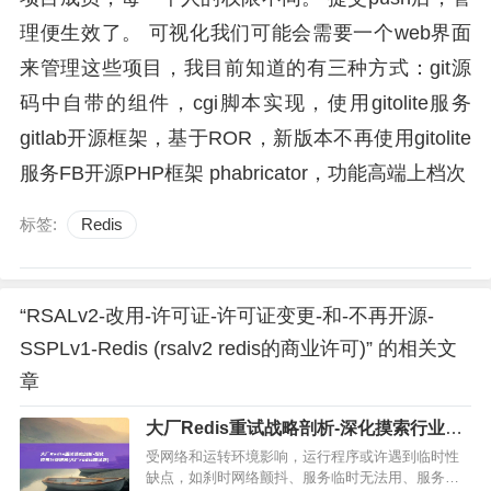
理便生效了。 可视化我们可能会需要一个web界面
来管理这些项目，我目前知道的有三种方式：git源
码中自带的组件，cgi脚本实现，使用gitolite服务
gitlab开源框架，基于ROR，新版本不再使用gitolite
服务FB开源PHP框架 phabricator，功能高端上档次
标签:
Redis
“RSALv2-改用-许可证-许可证变更-和-不再开源-
SSPLv1-Redis (rsalv2 redis的商业许可)” 的相关文
章
大厂Redis重试战略剖析-深化摸索行业通
常 (大厂redis面试题)
受网络和运转环境影响，运行程序或许遇到临时性
缺点，如刹时网络颤抖、服务临时无法用、服务忙