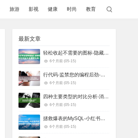
食
旅游
影视
健康
时尚
教育
最新文章
轻松收起不需要的图标-隐藏任务栏图标 (轻松收起不需要的东西)
6个月前
(05-15)
行代码-监禁您的编程后劲-把握这些正则表白式-少写1000 (监狱代码几位数)
6个月前
(05-15)
四种主要类型的对比分析-消息队列选型指南 (四种主要类型信用证)
6个月前
(05-15)
拯救爆表的MySQL-小红书万亿级存储系统自研与迁移之路 (拯救爆戾男主)
6个月前
(05-15)