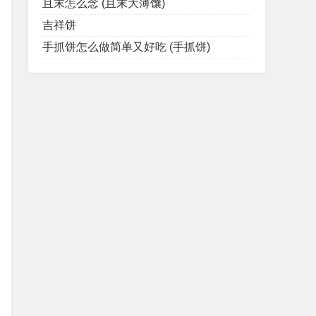
且末怎么念 (且末大薄馕)
吉祥饼
手抓饼怎么做简单又好吃 (手抓饼)