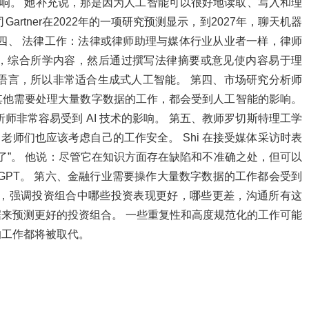
能的影响。 她补充说，那是因为人工智能可以很好地读取、写入和理
rtner在2022年的一项研究预测显示，到2027年，聊天机器
第四、 法律工作：法律或律师助理与媒体行业从业者一样，律师
，综合所学内容，然后通过撰写法律摘要或意见使内容易于理
语言，所以非常适合生成式人工智能。 第四、市场研究分析师
其他需要处理大量数字数据的工作，都会受到人工智能的影响。
析师非常容易受到 AI 技术的影响。 第五、教师罗切斯特理工学
认为，老师们也应该考虑自己的工作安全。 Shi 在接受媒体采访时表
授课了”。 他说：尽管它在知识方面存在缺陷和不准确之处，但可以
tGPT。 第六、金融行业需要操作大量数字数据的工作都会受到
势，强调投资组合中哪些投资表现更好，哪些更差，沟通所有这
来预测更好的投资组合。 一些重复性和高度规范化的工作可能
的工作都将被取代。
有。本网站刊发此文旨在传递更多信息，并不代表本网赞同其观点和对
网，我们将在第一时间删除。同时，本网站不对所刊发内容的准确性、
者仅作参考，并请自行核实相关内容。对于因使用或依赖本文内容所产