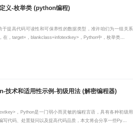
义-枚举类 (python编程)
有助于提高代码可读性和可保养性的数据类型，准许咱们为一组关系
rget=，blankclass=infotextkey>，Python中，枚举类…
on-技术和适用性示例-初级用法 (解密编程器)
ss=infotextkey>，Python是一门弱小而灵敏的编程言语，具有各种初级用
编写代码、处置疑问以及提高代码品质，本文将会分享一些Py…