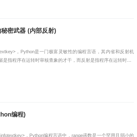
的秘密武器 (内部反射)
ss=infotextkey>，Python是一门极富灵敏性的编程言语，其内省和反射机
省是指程序在运转时审核查象的才干，而反射是指程序在运转时…
thon编程)
ass=infotextkey>，Python编程言语中，range函数是一个罕用且弱小的