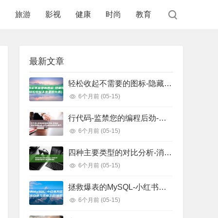
食
旅游
影视
健康
时尚
教育
最新文章
轻松收起不需要的图标-隐藏任务栏图标 (轻松收起不需要的东西)
6个月前
(05-15)
行代码-监禁您的编程后劲-把握这些正则表白式-少写1000 (监狱代码几位数)
6个月前
(05-15)
四种主要类型的对比分析-消息队列选型指南 (四种主要类型信用证)
6个月前
(05-15)
拯救爆表的MySQL-小红书万亿级存储系统自研与迁移之路 (拯救爆戾男主)
6个月前
(05-15)