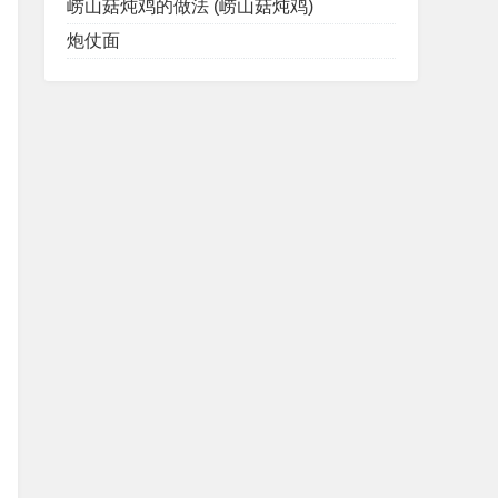
崂山菇炖鸡的做法 (崂山菇炖鸡)
炮仗面