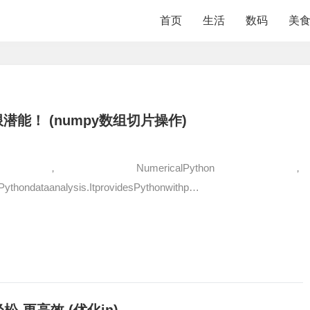
首页
生活
数码
美
潜能！ (numpy数组切片操作)
ionNumPy，NumericalPython，
inPythondataanalysis.ItprovidesPythonwithp…