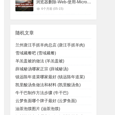
浏览器删除-Web-使用-Microsoft-账户 (浏览器删除的视频怎么找回)
6个月前
(05-15)
随机文章
兰州唐汪手抓羊肉总店 (唐汪手抓羊肉)
雪域藏餐吧 (雪域藏餐)
羊羔盖被的做法 (羊羔盖被)
薛城糁汤哪家正宗 (薛城糁汤)
镇远陈年道菜哪家最好 (镇远陈年道菜)
凯里酸汤鱼做法和材料 (凯里酸汤鱼)
牛干巴制作方法步骤 (牛干巴)
云梦鱼面哪个牌子最好 (云梦鱼面)
油茶泡馍图片 (油茶泡馍)