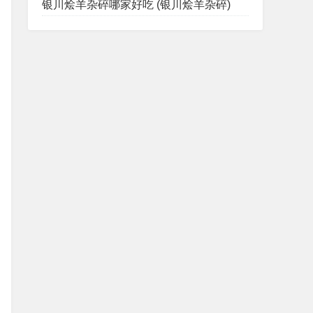
银川烩羊杂碎哪家好吃 (银川烩羊杂碎)