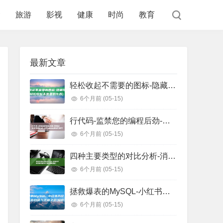
食
旅游
影视
健康
时尚
教育
最新文章
轻松收起不需要的图标-隐藏任务栏图标 (轻松收起不需要的东西)
6个月前
(05-15)
行代码-监禁您的编程后劲-把握这些正则表白式-少写1000 (监狱代码几位数)
6个月前
(05-15)
四种主要类型的对比分析-消息队列选型指南 (四种主要类型信用证)
6个月前
(05-15)
拯救爆表的MySQL-小红书万亿级存储系统自研与迁移之路 (拯救爆戾男主)
6个月前
(05-15)