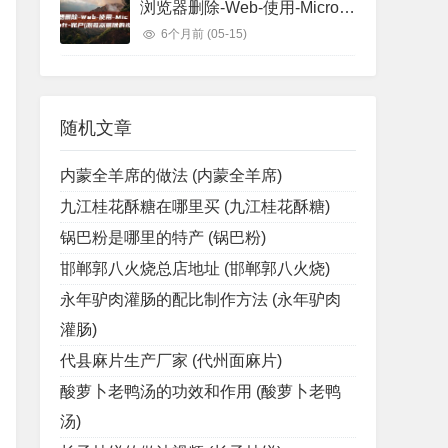
浏览器删除-Web-使用-Microsoft-账户 (浏览器删除的视频怎么找回)
6个月前
(05-15)
随机文章
内蒙全羊席的做法 (内蒙全羊席)
九江桂花酥糖在哪里买 (九江桂花酥糖)
锅巴粉是哪里的特产 (锅巴粉)
邯郸郭八火烧总店地址 (邯郸郭八火烧)
永年驴肉灌肠的配比制作方法 (永年驴肉
灌肠)
代县麻片生产厂家 (代州面麻片)
酸萝卜老鸭汤的功效和作用 (酸萝卜老鸭
汤)