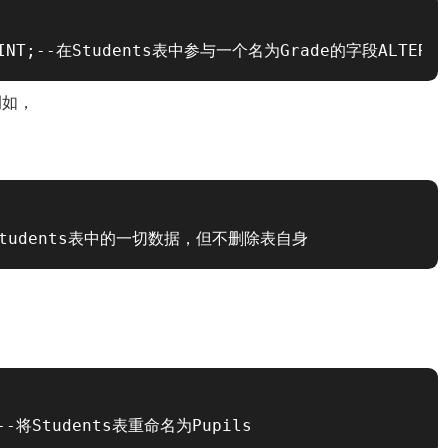
adeINT;--在Students表中参与一个名为Grade的字段ALTERT
例如，
-删除Students表中的一切数据，但不删除表自身
s;--将Students表重命名为Pupils