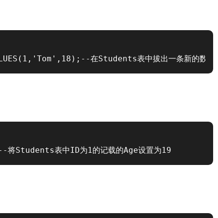
)VALUES(1,'Tom',18);--在Students表中拔出一条新的数据
=1;--将Students表中ID为1的记载的Age设置为19