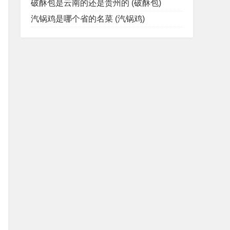
破酥包是云南的还是贵州的 (破酥包)
汽锅鸡是哪个省的名菜 (汽锅鸡)
ABLEStudentsDROPCOLUMNGrade;--在Students表中