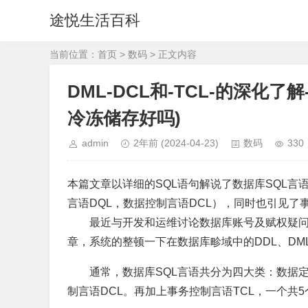
途悦生活百科
当前位置：
首页
>
数码
> 正文内容
DML-DCL和-TCL-的深化了
冷冻储存好吗)
admin
2年前
(2024-04-23)
数码
330
本篇文章以详细的SQL语句解说了数据库SQL言
言语DQL，数据控制言语DCL），同时也引见了事
最近与开发和运维讨论数据库账号及赋权疑问
章，系统的整顿一下在数据库畛域中的DDL、DML
通常，数据库SQL言语共分为四大类：数据定
制言语DCL。再加上事务控制言语TCL，一个共5