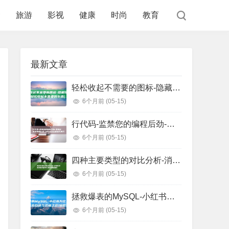
食
旅游
影视
健康
时尚
教育
最新文章
轻松收起不需要的图标-隐藏任务栏图标 (轻松收起不需要的东西)
6个月前
(05-15)
行代码-监禁您的编程后劲-把握这些正则表白式-少写1000 (监狱代码几位数)
6个月前
(05-15)
四种主要类型的对比分析-消息队列选型指南 (四种主要类型信用证)
6个月前
(05-15)
拯救爆表的MySQL-小红书万亿级存储系统自研与迁移之路 (拯救爆戾男主)
6个月前
(05-15)