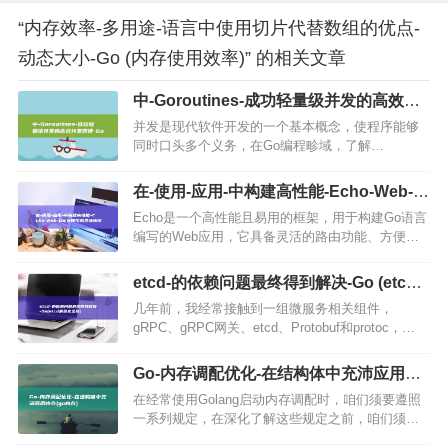
“内存效率-多用途-语言中使用切片代替数组的优点-
动态大小-Go (内存使用效率)” 的相关文章
中-Goroutines-成功轻量级并发的高效并
发原语-Go
并发是现代软件开发的一个基本概念，使程序能够
同时口头多个义务，在Go编程畛域，了解
Goroutines是至关关键的，本文将片面概述
Goroutines，它们的轻量级特性，如何经常使用go
在-使用-应用-中构建高性能-Echo-Web-
关键字创立它们…
Go (在使用应急法压缩时间时,不一定)
Echo是一个高性能且易用的框架，用于构建Go语言
编写的Web应用，它具备灵活的路由功能、方便的
请求处理、强大的中间件支持和简单的JSON操作，
非常适合快速开发API服务和Web应用，快速入门要
etcd-的依赖问题最终得到解决-Go (etcd
开始使…
的英文全称)
几年前，我经常接触到一组微服务相关组件，
gRPC、gRPC网关、etcd、Protobuf和protoc，
gen，go，一开始，它们都能很好地协同工作，并且
随着新版本的发布而持续更新，问题出现了，这
Go-内存调配优化-在结构体中充沛应用内
些…
存 (go 内存)
在经常使用Golang启动内存调配时，咱们须要遵照
一系列规定，在深化了解这些规定之前，咱们须要
先了解变量的对齐形式，Golang的unsafe包中有一