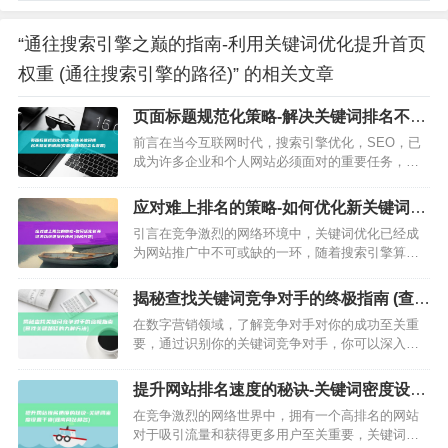
“通往搜索引擎之巅的指南-利用关键词优化提升首页
权重 (通往搜索引擎的路径)” 的相关文章
页面标题规范化策略-解决关键词排名不稳
定的根源 (页面标题规范怎么设置)
前言在当今互联网时代，搜索引擎优化，SEO，已
成为许多企业和个人网站必须面对的重要任务，通
过优化网站的关键词排名，可以提高网站的曝光度
和流量，从而带来更多的商机和用户，有时我们会
应对难上排名的策略-如何优化新关键词以
发现关键词排名并不稳定…
快速提升排名 (排名问题)
引言在竞争激烈的网络环境中，关键词优化已经成
为网站推广中不可或缺的一环，随着搜索引擎算法
的不断升级和优化，新优化的关键词往往面临着上
排名困难的问题，本文将探讨应对这一挑战的一系
揭秘查找关键词竞争对手的终极指南 (查找
列策略和措施，旨在帮助您…
关键路径的九种方法)
在数字营销领域，了解竞争对手对你的成功至关重
要，通过识别你的关键词竞争对手，你可以深入了
解他们的策略并制定自己的策略以脱颖而出，查找
关键词竞争对手的方法搜索引擎结果页面，SERP，
提升网站排名速度的秘诀-关键词密度设置
在Google或其他…
干货 (提高网站排名)
在竞争激烈的网络世界中，拥有一个高排名的网站
对于吸引流量和获得更多用户至关重要，关键词密