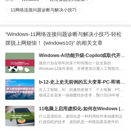
11网络连接问题诊断与解决小技巧
“Windows-11网络连接问题诊断与解决小技巧-轻松
摆脱上网烦恼！ (windows10)” 的相关文章
Windows-AI功能升级-Copilot或取代开始
按钮-12即将亮相 (windows)
微软计划在明年的某个时间推出一款全新的
Windows12操作系统，并将更加注重人工智能功能
的应用，根据最近在骁龙峰会上的最新消息，微软
将在Windows12上为AI带来更多设计变革，甚至有
b-12-史上史无前例的五大变革-PC-即将掀
可能改变Wi…
起个人电脑革命-b-Windows
在人工智能，AI，的蓬勃发展下，个人电脑，PC，
领域正在迎来一场颠覆性的变革，预计2024年将正
式开启PC元年，而2027年，以AI为中心的个人人工
智能计算机，AIPC，将成为市场主流，AIPC的五
11电脑上启用虚拟化-如何在Windows (启
大…
动电脑)
什么是虚拟化，虚拟化是一种利用软件来创建和运
行虚拟机的技术，虚拟机是一种模拟真实硬件的环
境，可以安装和运行不同的操作系统，通过使用虚