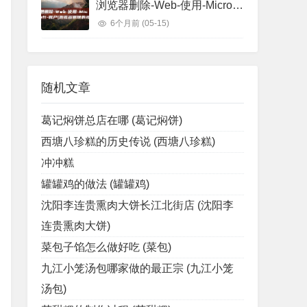
浏览器删除-Web-使用-Microsoft-账户 (浏览器删除的视频怎么找回)
6个月前
(05-15)
随机文章
葛记焖饼总店在哪 (葛记焖饼)
西塘八珍糕的历史传说 (西塘八珍糕)
冲冲糕
罐罐鸡的做法 (罐罐鸡)
沈阳李连贵熏肉大饼长江北街店 (沈阳李
连贵熏肉大饼)
菜包子馅怎么做好吃 (菜包)
九江小笼汤包哪家做的最正宗 (九江小笼
汤包)