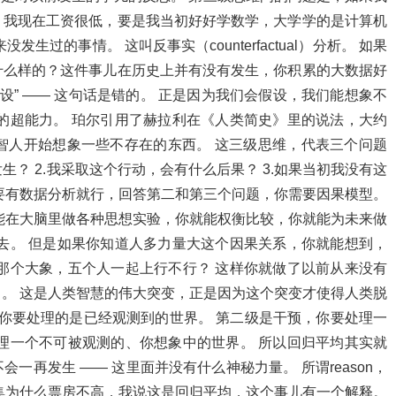
？我现在工资很低，要是我当初好好学数学，大学学的是计算机
过的事情。 这叫反事实（counterfactual）分析。 如果
什么样的？这件事儿在历史上并有没有发生，你积累的大数据好
设” —— 这句话是错的。 正是因为我们会假设，我们能想象不
的超能力。 珀尔引用了赫拉利在《人类简史》里的说法，大约
 智人开始想象一些不存在的东西。 这三级思维，代表三个问题
生？ 2.我采取这个行动，会有什么后果？ 3.如果当初我没有这
要有数据分析就行，回答第二和第三个问题，你需要因果模型。
能在大脑里做各种思想实验，你就能权衡比较，你就能为未来做
去。 但是如果你知道人多力量大这个因果关系，你就能想到，
那个大象，五个人一起上行不行？ 这样你就做了以前从来没有
。 这是人类智慧的伟大突变，正是因为这个突变才使得人类脱
，你要处理的是已经观测到的世界。 第二级是干预，你要处理一
理一个不可被观测的、你想象中的世界。 所以回归平均其实就
一再发生 —— 这里面并没有什么神秘力量。 所谓reason，
集为什么票房不高，我说这是回归平均，这个事儿有一个解释。