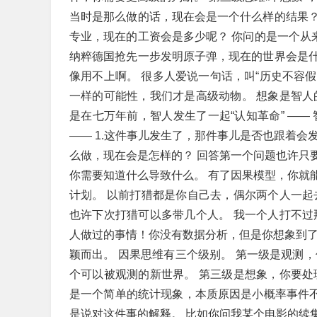
当时是那么做的话，现在会是一个什么样的结果
专业，现在的工资会是多少呢？ 你问的是一个从来没发生
纳粹德国抢先一步发明原子弹，现在的世界会是
像用不上啊。 很多人爱说一句话，叫“历史不容假
一样的可能性，我们才是高级动物。 想象是智人
是在七万年前，智人发生了一起“认知革命” ——
—— 1.这件事儿发生了，那件事儿是否也跟着会发
么做，现在会是怎样的？ 回答第一个问题也许只
你需要知道什么导致什么。 有了因果模型，你就
计划。 以前打猎都是你自己去，偶尔两个人一起
也许下次打猎可以多带几个人。 我一个人打不过
人做过的事情！你没有数据分析，但是你想象到了
颖而出。 因果思维有三个级别。 第一级是观测
个可以被观测的新世界。 第三级是想象，你要处
是一个简单的统计现象，本质原因是小概率事件不会
是说对这件事的解释。 比如你问我某个电影的续