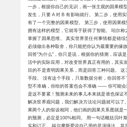
一步，根据你自己的见识，画一张主观的因果模型图
发生，只要 A 对 B 有影响就行。 第二步，
有了一个完整的因果模型。 第三步，使用因果模型
拥有这样的模型，它就等于获得了智能。 珀尔称
掌握了因果思维。 真实世界里任何事情都是错综
必须做出各种取舍，你只能把你认为最重要的缘故
回答“为什么”，你只是说，根据你的猜测，应该是
活中的实际应用，对改变世界真正有用的，其实就
目的不是查明因果关系，而是回答三种问题。 这
手段。 没有这个手段，只靠数据分析，你回答不
型不准确，你给的答案也会不准确 —— 你可能
是这不要紧！预测未来的事儿本来就是谁也保证不
解决世界观问题，我们解决方法论问题就可以了。
果两个人的假设相同，他们画的因果关系图就是
的预测，必定是100%相同。 用一句话概括贝叶
实和订正。 福尔摩斯爱说自己用的是演绎法，其实