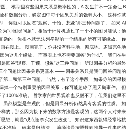
。 模型里有些因果关系是概率性的，A 发生并不一定会让 B
使用实验和数据分析，确定图中每个因果关系的强弱大小。 这样你就
，你就可以回答“观察、干预、想象”那三种问题了。 如果 AI
之为“小图灵问题”，相当于计算机通过了一个小的图灵测试：他
复杂的，你根本就无法列举影响一个结果的所有可能缘故。 你
画在图上。 图画完了，你并没有科学地、彻底地、逻辑完备地
因为这几个缘故。 而事实上也不需要回答“为什么”。 我们在生
是回答“观察、干预、想象”这三种问题！ 所以因果分析的最终
三个问题比因果关系更基本 —— 因果关系只是我们回答问题的
了第二和第三种问题。 当然，有了这个手段，如果你的因果模
会漏掉一个特别重要的因果关系，你可能忽略了黑天鹅事件。 但
了100%准确。 哲学家的世界观谁也反驳不了，但我们这里不
 虽然模型是主观的，但是因果分析仍然具有客观的性质。 如
一样的，那么因为接下来的数学方法是客观的，这两个人对未来
斯思想，就是“观点随事实发生改变”。 知识这东西就得经常地核
不准确。 破案是归纳法 。 演绎法是按照规则推导一件事的结