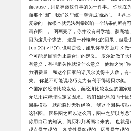
而cause，则是导致这件事的另一件事。 你现在为
面那个“因”，我们这里统一翻译成“缘故”。 世
复杂的，你根本就无法列举影响一个结果的所有可
画在图上。 图画完了，你并没有科学地、彻底地
因为这几个缘故。 这是一种概率化的因果，但是也
| do (X)) > P(Y). 也就是说，如果你单方面
个可能是目前为止最合理的定义。 皮尔逊做了大
有意义，有些相关性就没什么意义，他称之为“伪相关（sp
力消费量，和这个国家的诺贝尔奖得主人数，有
关。 你总不可能说吃巧克力有利于得诺贝尔奖。
个国家的经济比较发达，而经济比较发达的国家容
无法用纯粹理性定义因果。 我们如此地倾向于因
因果模型，就能胜过无数经验。 我这个因果模型
这张图。 因果图之所以这么画，图中之所以考虑
你用自己的知识、阅历和判断画出来的。 也就是
观点是主观的。 相关性是客观的，因果是主观的