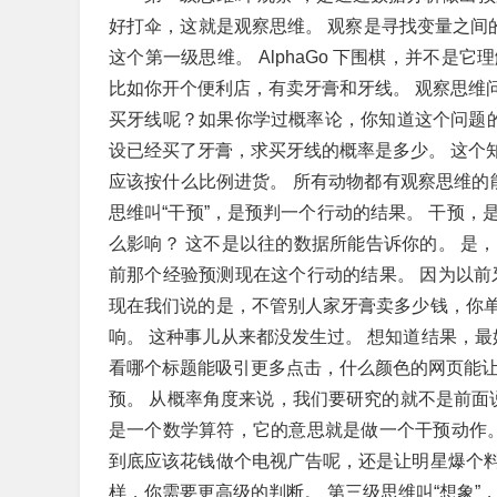
好打伞，这就是观察思维。 观察是寻找变量之间的
这个第一级思维。 AlphaGo 下围棋，并不
比如你开个便利店，有卖牙膏和牙线。 观察思维
买牙线呢？如果你学过概率论，你知道这个问题的数
设已经买了牙膏，求买牙线的概率是多少。 这个
应该按什么比例进货。 所有动物都有观察思维的
思维叫“干预”，是预判一个行动的结果。 干预
么影响？ 这不是以往的数据所能告诉你的。 是
前那个经验预测现在这个行动的结果。 因为以前
现在我们说的是，不管别人家牙膏卖多少钱，你
响。 这种事儿从来都没发生过。 想知道结果，最
看哪个标题能吸引更多点击，什么颜色的网页能让
预。 从概率角度来说，我们要研究的就不是前面说的那个 
是一个数学算符，它的意思就是做一个干预动作。
到底应该花钱做个电视广告呢，还是让明星爆个
样，你需要更高级的判断。 第三级思维叫“想象”