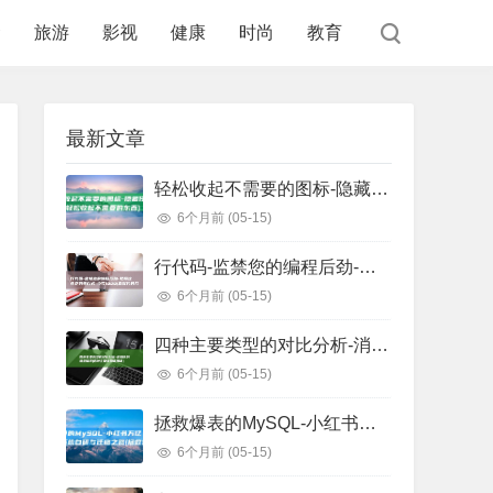
食
旅游
影视
健康
时尚
教育
最新文章
轻松收起不需要的图标-隐藏任务栏图标 (轻松收起不需要的东西)
6个月前
(05-15)
行代码-监禁您的编程后劲-把握这些正则表白式-少写1000 (监狱代码几位数)
6个月前
(05-15)
四种主要类型的对比分析-消息队列选型指南 (四种主要类型信用证)
6个月前
(05-15)
拯救爆表的MySQL-小红书万亿级存储系统自研与迁移之路 (拯救爆戾男主)
6个月前
(05-15)