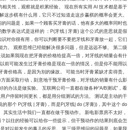
相关性，观察就是积累经验。 现在所有实用 AI 技术都是基于
是它理解这步棋有什么用，它只不过知道走这步赢棋的概率会更大。
问的问题是，如果一个顾客买牙膏的话，他有多大的概率同时也
学表达式是这样的 ：P(牙线 | 牙膏) 这个公式的意思就是假
知识对你很有用，你可以判断要不要把牙线和牙膏放一起，它们
能力。 观察思维已经能解决很多问题，但是远远不够。 第二级
，是说如果我现在把牙膏的价格给提高一倍，对牙线的销量会有什
，以前可能发生过牙膏价格是现在一倍的情况，但是你不能用以
牙膏价格高，是因为别的缘故。 可能当时牙膏紧缺才卖得贵。
单方面采取行动，刻意地干预牙膏价格，对牙线的销量有什么影
好的办法是做实验。 互联网公司一直都在做各种“A/B测试”，看
用户停留时间更长，都是用分组测试的方法。 测试是主动的干
P(牙线 | 牙膏)，而是P(牙线| do (牙膏))，其中这个 do
 其实生活中我们一直都在做干预动作。 新电影票房不太好，
料？以往的经验可以给你一些提示，但干预动作的结果到底会怎
，是对以前发生的事儿的反思。 第三级思维问的问题是，如果我