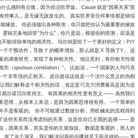
什么感到有点饿，因为你没吃早饭。 Cause 就是“因果关系”里
界上有些事儿，是无缘无故发生的。 真实世界里任何事情都是错综
能缘故。 你必须做出各种取舍，你只能把你认为最重要的缘故
、逻辑完备地回答“为什么”，你只是说，根据你的猜测，应该是
不能排除单纯的相关性。 珀尔倒是给了一个更好的定义：P(Y
对 X 做一个干预动作，导致 Y 的概率增加，那么就是 X 导致了Y。 这
量的调查研究，发现了各种相关性。 他注意到，有些相关性很
urious correlation）”。 比如说，一个国家的人均巧克
一个非常强的正相关。 皮尔逊说这就是一个没什么意义的伪相
 让我们解释这个相关性的话，肯定是巧克力消费量高是因为这
易出诺贝尔奖得主。 有因果的相关性更有意义 —— 虽然我们
果思维，从根本上来说，是因为因果思维很有用。 一个简单的
并不是客观的。 你不可能通过数据分析、用机械化的流程得到
了这些关系而没考虑别的关系，这是你自己主观的选择 —— 是
说，因果关系，其实是你的主观假设。 数据是客观的，而人的
。 有了这个洞见，我们解决问题的步骤就是下面这样的—— 第