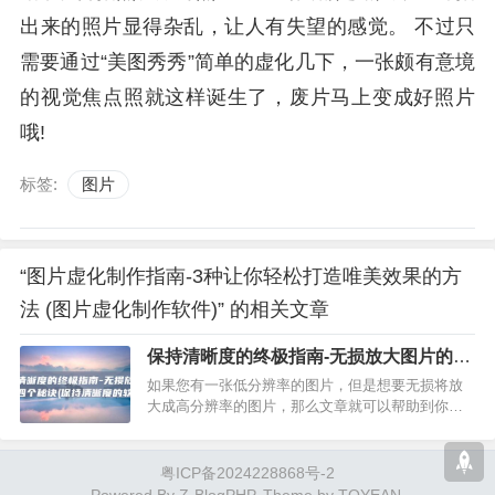
出来的照片显得杂乱，让人有失望的感觉。 不过只
需要通过“美图秀秀”简单的虚化几下，一张颇有意境
的视觉焦点照就这样诞生了，废片马上变成好照片
哦!
标签:
图片
“图片虚化制作指南-3种让你轻松打造唯美效果的方
法 (图片虚化制作软件)” 的相关文章
保持清晰度的终极指南-无损放大图片的四
个秘诀 (保持清晰度的软件)
如果您有一张低分辨率的图片，但是想要无损将放
大成高分辨率的图片，那么文章就可以帮助到你
了！今天小编给大家整理了四个支持无损放大图片
的工具，这些软件都具有高分辨率转换功能，可以
将图片放大并填充细节，使其…
粤ICP备2024228868号-2