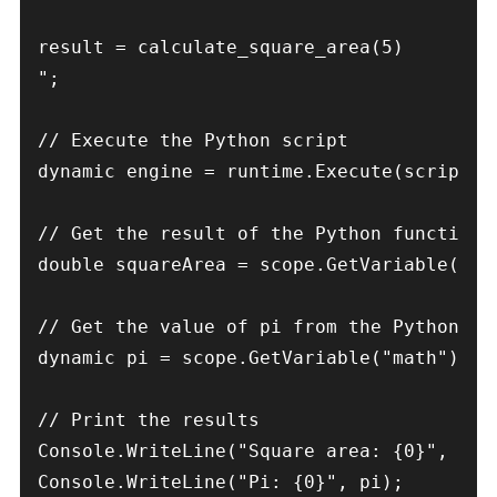
result = calculate_square_area(5)

";

// Execute the Python script

dynamic engine = runtime.Execute(script, s
// Get the result of the Python function

double squareArea = scope.GetVariable
("re
// Get the value of pi from the Python sta
dynamic pi = scope.GetVariable("math").pi;
// Print the results

Console.WriteLine("Square area: {0}", squa
Console.WriteLine("Pi: {0}", pi);
