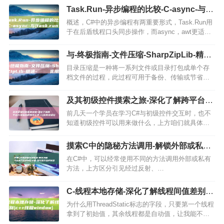
Task.Run-异步编程的比较-C-async-与
(task.run方法)
概述，C#中的异步编程有两重要形式，Task.Run用
于在后盾线程口头同步操作，而async，awt更适用
于明晰表白异步流程，基础用法展现了它们的便捷
运行，初级用规律展示了它们的联合经常使用，提
与-终极指南-文件压缩-SharpZipLib-精通-
供更灵…
พร้อม实用代码范例-DotNetZip-C (终极指
目录压缩是一种将一系列文件或目录打包成单个存
南针官方网站)
档文件的过程，此过程可用于备份、传输或节省磁
盘空间，目录解压缩是将存档文件还原到其原始状
态的过程，有许多不同的目录压缩和解压缩工具可
及其初级控件摸索之旅-深化了解跨平台开
用，最流行的一些工具包括…
发畛域的弱小工具-C (及其初级控件有哪
前几天一个学员在学习C#与初级控件交互时，也不
些)
知道初级控件可以用来做什么，上方咱们就具体讲
讲C#和初级控件交互的关系常识，C#是一种配置丰
盛的面向对象编程言语，它蕴含了许多初级控件，
摸索C中的隐秘方法调用-解锁外部或私有
如ListView…
方法的秘密通道-深化探寻五种有目共睹的
在C#中，可以经常使用不同的方法调用外部或私有
方法
方法，上方区分引见经过反射、
MethodInfo.CreateDelegate、表白式，树，、灵活
方法，call，、灵活方法，calli，这五种方法，1.…
C-线程本地存储-深化了解线程间值差别
(c++线程 window)
为什么用ThreadStatic标志的字段，只要第一个线程
拿到了初始值，其余线程都是自动值，让我能不能
帮他解答一下，尼玛，我也不是神仙什么都懂，既