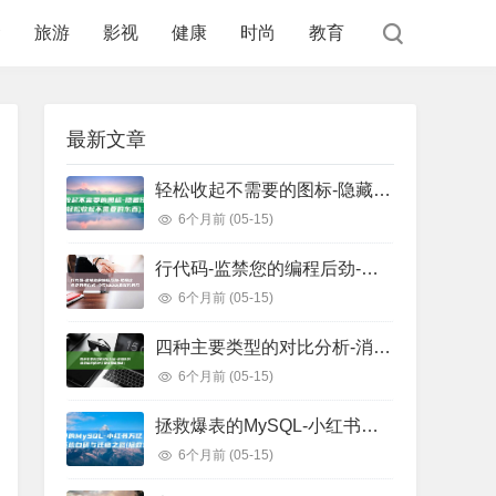
食
旅游
影视
健康
时尚
教育
最新文章
轻松收起不需要的图标-隐藏任务栏图标 (轻松收起不需要的东西)
6个月前
(05-15)
行代码-监禁您的编程后劲-把握这些正则表白式-少写1000 (监狱代码几位数)
6个月前
(05-15)
四种主要类型的对比分析-消息队列选型指南 (四种主要类型信用证)
6个月前
(05-15)
拯救爆表的MySQL-小红书万亿级存储系统自研与迁移之路 (拯救爆戾男主)
6个月前
(05-15)