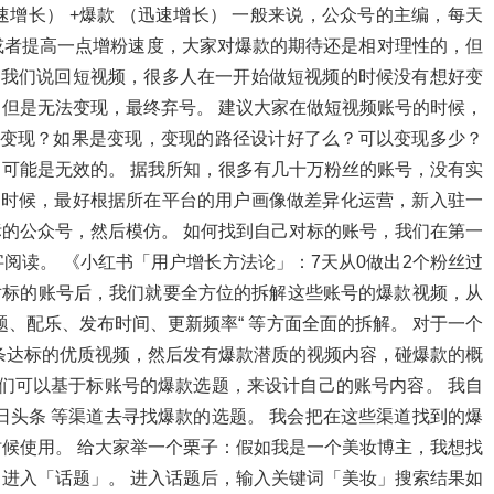
速增长） +爆款 （迅速增长） 一般来说，公众号的主编，每天
或者提高一点增粉速度，大家对爆款的期待还是相对理性的，但
始 我们说回短视频，很多人在一开始做短视频的时候没有想好变
但是无法变现，最终弃号。 建议大家在做短视频账号的时候，
告变现？如果是变现，变现的路径设计好了么？可以变现多少？
可能是无效的。 据我所知，很多有几十万粉丝的账号，没有实
容的时候，最好根据所在平台的用户画像做差异化运营，新入驻一
的公众号，然后模仿。 如何找到自己对标的账号，我们在第一
阅读。 《小红书「用户增长方法论」：7天从0做出2个粉丝过
对标的账号后，我们就要全方位的拆解这些账号的爆款视频，从
、配乐、发布时间、更新频率“ 等方面全面的拆解。 对于一个
条达标的优质视频，然后发有爆款潜质的视频内容，碰爆款的概
我们可以基于标账号的爆款选题，来设计自己的账号内容。 我自
日头条 等渠道去寻找爆款的选题。 我会把在这些渠道找到的爆
候使用。 给大家举一个栗子：假如我是一个美妆博主，我想找
进入「话题」。 进入话题后，输入关键词「美妆」搜索结果如